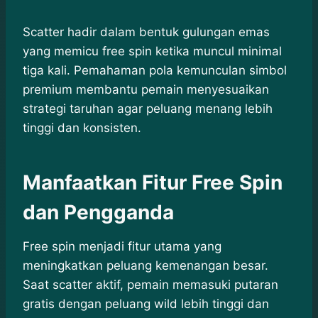
Scatter hadir dalam bentuk gulungan emas
yang memicu free spin ketika muncul minimal
tiga kali. Pemahaman pola kemunculan simbol
premium membantu pemain menyesuaikan
strategi taruhan agar peluang menang lebih
tinggi dan konsisten.
Manfaatkan Fitur Free Spin
dan Pengganda
Free spin menjadi fitur utama yang
meningkatkan peluang kemenangan besar.
Saat scatter aktif, pemain memasuki putaran
gratis dengan peluang wild lebih tinggi dan