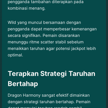
pengganda tambahan diterapkan pada
kombinasi menang.
Wild yang muncul bersamaan dengan
pengganda dapat memperbesar kemenangan
secara signifikan. Pemain disarankan
menunggu ritme scatter stabil sebelum
menaikkan taruhan agar potensi jackpot lebih
optimal.
Terapkan Strategi Taruhan
Bertahap
Dragon Harmony sangat efektif dimainkan
dengan strategi taruhan bertahap. Pemain