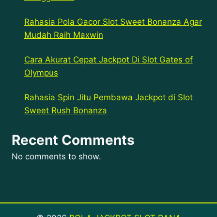
Rahasia Pola Gacor Slot Sweet Bonanza Agar
Mudah Raih Maxwin
Cara Akurat Cepat Jackpot Di Slot Gates of
Olympus
Rahasia Spin Jitu Pembawa Jackpot di Slot
Sweet Rush Bonanza
Recent Comments
No comments to show.