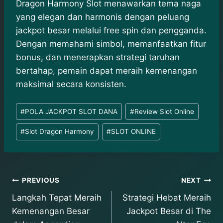
Dragon Harmony Slot menawarkan tema naga
yang elegan dan harmonis dengan peluang
jackpot besar melalui free spin dan pengganda.
Dengan memahami simbol, memanfaatkan fitur
bonus, dan menerapkan strategi taruhan
bertahap, pemain dapat meraih kemenangan
maksimal secara konsisten.
Post
#
POLA JACKPOT SLOT DANA
#
Review Slot Online
Tags:
#
Slot Dragon Harmony
#
SLOT ONLINE
Post
PREVIOUS
NEXT
Langkah Tepat Meraih
Strategi Hebat Meraih
navigation
Kemenangan Besar
Jackpot Besar di The