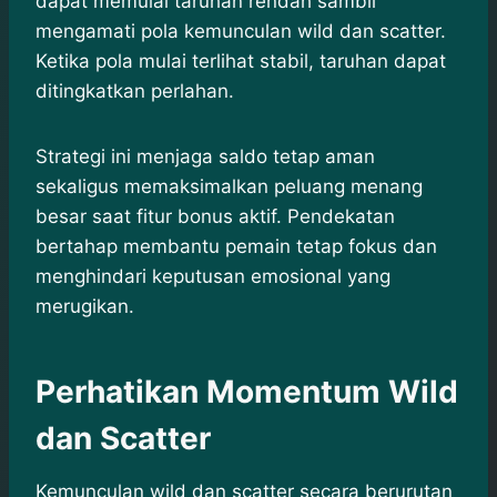
dapat memulai taruhan rendah sambil
mengamati pola kemunculan wild dan scatter.
Ketika pola mulai terlihat stabil, taruhan dapat
ditingkatkan perlahan.
Strategi ini menjaga saldo tetap aman
sekaligus memaksimalkan peluang menang
besar saat fitur bonus aktif. Pendekatan
bertahap membantu pemain tetap fokus dan
menghindari keputusan emosional yang
merugikan.
Perhatikan Momentum Wild
dan Scatter
Kemunculan wild dan scatter secara berurutan