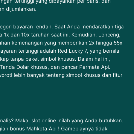
an tertinggi yang dibayarkan per baris, dan
an dijumlahkan.
tegori bayaran rendah. Saat Anda mendaratkan tiga
a 1x dan 10x taruhan saat ini. Kemudian, Lonceng,
gahan kemenangan yang memberikan 2x hingga 55x
ayaran tertinggi adalah Red Lucky 7, yang bernilai
ngkap tanpa paket simbol khusus. Dalam hal ini,
Tanda Dolar khusus, dan pencar Permata Api.
yoroti lebih banyak tentang simbol khusus dan fitur
alis? Maka, slot online inilah yang Anda butuhkan.
gian bonus Mahkota Api ! Gameplaynya tidak