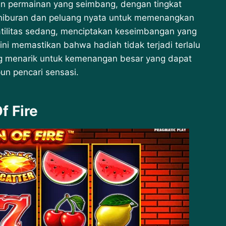
an permainan yang seimbang, dengan tingkat
hiburan dan peluang nyata untuk memenangkan
atilitas sedang, menciptakan keseimbangan yang
 ini memastikan bahwa hadiah tidak terjadi terlalu
g menarik untuk kemenangan besar yang dapat
un pencari sensasi.
f Fire