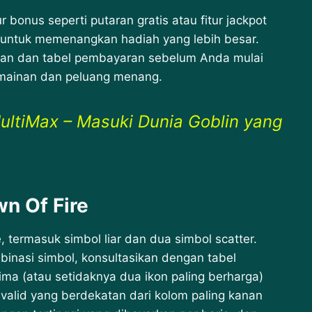
r bonus seperti putaran gratis atau fitur jackpot
untuk memenangkan hadiah yang lebih besar.
nan dan tabel pembayaran sebelum Anda mulai
rmainan dan peluang menang.
MultiMax – Masuki Dunia Goblin yang
n Of Fire
e, termasuk simbol liar dan dua simbol scatter.
inasi simbol, konsultasikan dengan tabel
ima (atau setidaknya dua ikon paling berharga)
 valid yang berdekatan dari kolom paling kanan