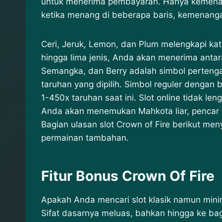
untuk menerima pembayaran. Hanya kemenang
ketika menang di beberapa baris, kemenang
Ceri, Jeruk, Lemon, dan Plum melengkapi ka
hingga lima jenis, Anda akan menerima antar
Semangka, dan Berry adalah simbol perten
taruhan yang dipilih. Simbol reguler dengan b
1-450x taruhan saat ini. Slot online tidak le
Anda akan menemukan Mahkota liar, pencar 
Bagian ulasan slot Crown of Fire berikut men
permainan tambahan.
Fitur Bonus Crown Of Fire
Apakah Anda mencari slot klasik namun minim
Sifat dasarnya meluas, bahkan hingga ke ba