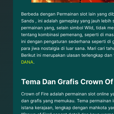
Berbeda dengan Permainan slot lain yang dib
Sands , ini adalah gameplay yang jauh lebih s
permainan yang, selain simbol Wild, tidak me
tentang kombinasi pemenang, seperti di masa
ini dengan pengaturan sederhana seperti di 
para jiwa nostalgia di luar sana. Mari cari t
Berikut ini merupakan ulasan terlengkap dan
DANA
.
Tema Dan Grafis Crown Of 
Crown of Fire adalah permainan slot online
dan grafis yang memukau. Tema permainan 
istana kerajaan, lengkap dengan mahkota ya