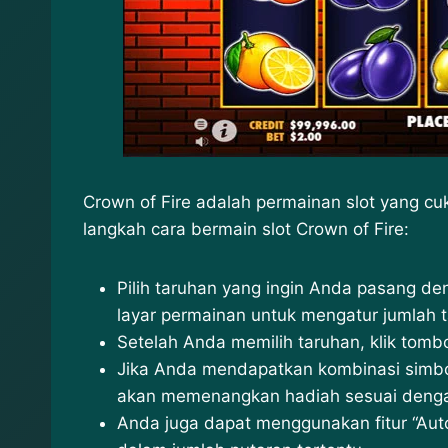
Crown of Fire adalah permainan slot yang cuk
langkah cara bermain slot Crown of Fire:
Pilih taruhan yang ingin Anda pasang de
layar permainan untuk mengatur jumlah 
Setelah Anda memilih taruhan, klik tombo
Jika Anda mendapatkan kombinasi simbol
akan memenangkan hadiah sesuai denga
Anda juga dapat menggunakan fitur “Aut