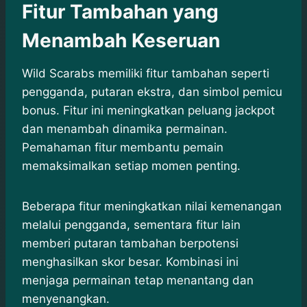
Fitur Tambahan yang
Menambah Keseruan
Wild Scarabs memiliki fitur tambahan seperti
pengganda, putaran ekstra, dan simbol pemicu
bonus. Fitur ini meningkatkan peluang jackpot
dan menambah dinamika permainan.
Pemahaman fitur membantu pemain
memaksimalkan setiap momen penting.
Beberapa fitur meningkatkan nilai kemenangan
melalui pengganda, sementara fitur lain
memberi putaran tambahan berpotensi
menghasilkan skor besar. Kombinasi ini
menjaga permainan tetap menantang dan
menyenangkan.