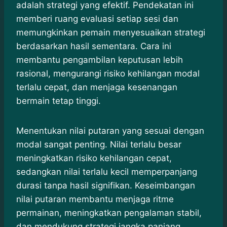
adalah strategi yang efektif. Pendekatan ini
memberi ruang evaluasi setiap sesi dan
memungkinkan pemain menyesuaikan strategi
berdasarkan hasil sementara. Cara ini
membantu pengambilan keputusan lebih
rasional, mengurangi risiko kehilangan modal
terlalu cepat, dan menjaga kesenangan
bermain tetap tinggi.
Menentukan nilai putaran yang sesuai dengan
modal sangat penting. Nilai terlalu besar
meningkatkan risiko kehilangan cepat,
sedangkan nilai terlalu kecil memperpanjang
durasi tanpa hasil signifikan. Keseimbangan
nilai putaran membantu menjaga ritme
permainan, meningkatkan pengalaman stabil,
dan mendukung strategi jangka panjang.