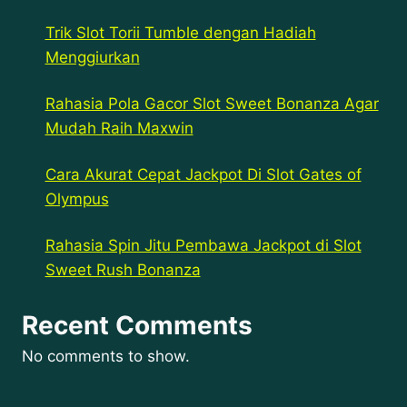
Trik Slot Torii Tumble dengan Hadiah
Menggiurkan
Rahasia Pola Gacor Slot Sweet Bonanza Agar
Mudah Raih Maxwin
Cara Akurat Cepat Jackpot Di Slot Gates of
Olympus
Rahasia Spin Jitu Pembawa Jackpot di Slot
Sweet Rush Bonanza
Recent Comments
No comments to show.