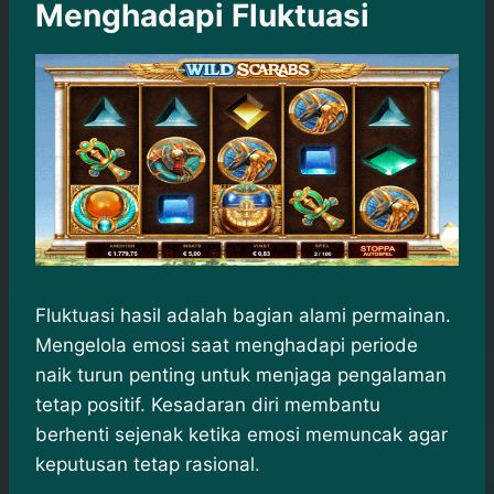
Menghadapi Fluktuasi
Fluktuasi hasil adalah bagian alami permainan.
Mengelola emosi saat menghadapi periode
naik turun penting untuk menjaga pengalaman
tetap positif. Kesadaran diri membantu
berhenti sejenak ketika emosi memuncak agar
keputusan tetap rasional.