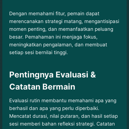
Dengan memahami fitur, pemain dapat
merencanakan strategi matang, mengantisipasi
momen penting, dan memanfaatkan peluang
besar. Pemahaman ini menjaga fokus,
meningkatkan pengalaman, dan membuat
setiap sesi bernilai tinggi.
Pentingnya Evaluasi &
Catatan Bermain
Evaluasi rutin membantu memahami apa yang
berhasil dan apa yang perlu diperbaiki.
Mencatat durasi, nilai putaran, dan hasil setiap
sesi memberi bahan refleksi strategi. Catatan