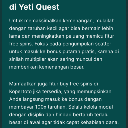
di Yeti Quest
Untuk memaksimalkan kemenangan, mulailah
dengan taruhan kecil agar bisa bermain lebih
lama dan meningkatkan peluang memicu fitur
free spins. Fokus pada pengumpulan scatter
untuk masuk ke bonus putaran gratis, karena di
sinilah multiplier akan sering muncul dan
memberikan kemenangan besar.
Manfaatkan juga fitur buy free spins di
Kopertoto jika tersedia, yang memungkinkan
Anda langsung masuk ke bonus dengan
membayar 100x taruhan. Selalu kelola modal
dengan disiplin dan hindari bertaruh terlalu
besar di awal agar tidak cepat kehabisan dana
.