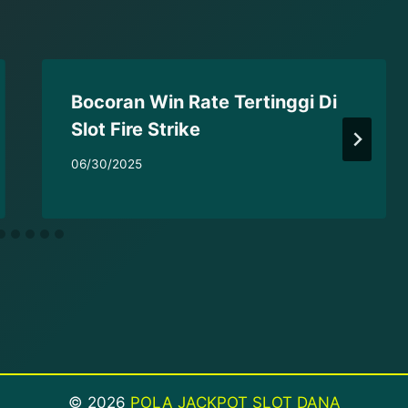
Bocoran Win Rate Tertinggi Di
Slot Fire Strike
06/30/2025
© 2026
POLA JACKPOT SLOT DANA