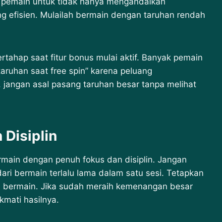
i pemain untuk tidak hanya mengandalkan
ng efisien. Mulailah bermain dengan taruhan rendah
bertahap saat fitur bonus mulai aktif. Banyak pemain
aruhan saat free spin” karena peluang
, jangan asal pasang taruhan besar tanpa melihat
Disiplin
rmain dengan penuh fokus dan disiplin. Jangan
ri bermain terlalu lama dalam satu sesi. Tetapkan
 bermain. Jika sudah meraih kemenangan besar
kmati hasilnya.