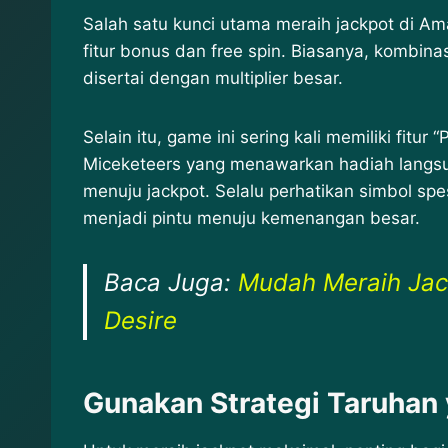
Salah satu kunci utama meraih jackpot di A
fitur bonus dan free spin. Biasanya, kombina
disertai dengan multiplier besar.
Selain itu, game ini sering kali memiliki fitu
Miceketeers yang menawarkan hadiah langsu
menuju jackpot. Selalu perhatikan simbol sp
menjadi pintu menuju kemenangan besar.
Baca Juga:
Mudah Meraih Jack
Desire
Gunakan Strategi Taruhan 