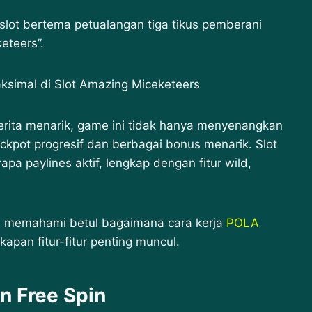
slot bertema petualangan tiga tikus pemberani
eteers”.
cerita menarik, game ini tidak hanya menyenangkan
jackpot progresif dan berbagai bonus menarik. Slot
apa paylines aktif, lengkap dengan fitur wild,
lu memahami betul bagaimana cara kerja
POLA
apan fitur-fitur penting muncul.
n Free Spin