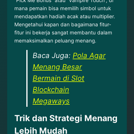
“Pick Me Bonus” atau “Vampire Touch”, di
mana pemain bisa memilih simbol untuk
mendapatkan hadiah acak atau multiplier.
Mengetahui kapan dan bagaimana fitur-
fitur ini bekerja sangat membantu dalam
memaksimalkan peluang menang.
Baca Juga:
Pola Agar
Menang Besar
Bermain di Slot
Blockchain
Megaways
Trik dan Strategi Menang
Lebih Mudah