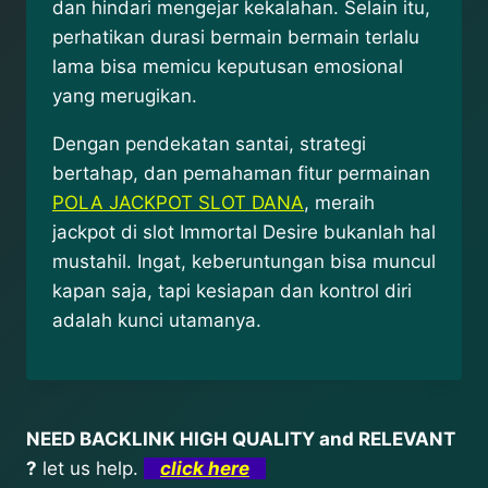
dan hindari mengejar kekalahan. Selain itu,
perhatikan durasi bermain bermain terlalu
lama bisa memicu keputusan emosional
yang merugikan.
Dengan pendekatan santai, strategi
bertahap, dan pemahaman fitur permainan
POLA JACKPOT SLOT DANA
, meraih
jackpot di slot Immortal Desire bukanlah hal
mustahil. Ingat, keberuntungan bisa muncul
kapan saja, tapi kesiapan dan kontrol diri
adalah kunci utamanya.
NEED BACKLINK HIGH QUALITY and RELEVANT
?
let us help.
click here