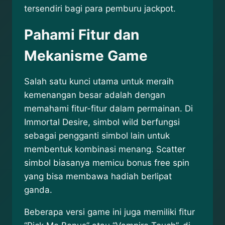
tersendiri bagi para pemburu jackpot.
Pahami Fitur dan
Mekanisme Game
Salah satu kunci utama untuk meraih
kemenangan besar adalah dengan
memahami fitur-fitur dalam permainan. Di
Immortal Desire, simbol wild berfungsi
sebagai pengganti simbol lain untuk
membentuk kombinasi menang. Scatter
simbol biasanya memicu bonus free spin
yang bisa membawa hadiah berlipat
ganda.
Beberapa versi game ini juga memiliki fitur