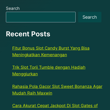
Search
Search
Recent Posts
Fitur Bonus Slot Candy Burst Yang Bisa
Meningkatkan Kemenangan
Trik Slot Torii Tumble dengan Hadiah
Menggiurkan
Rahasia Pola Gacor Slot Sweet Bonanza Agar
Mudah Raih Maxwin
Cara Akurat Cepat Jackpot Di Slot Gates of