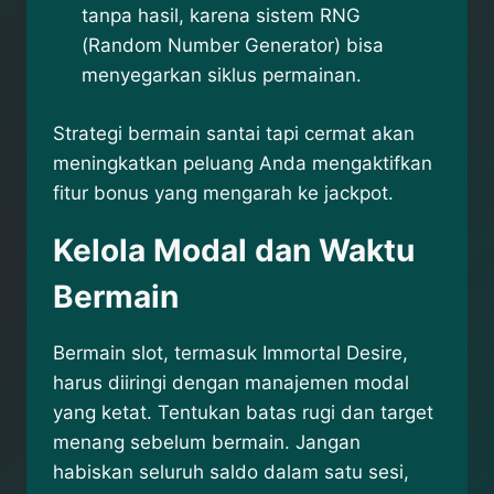
tanpa hasil, karena sistem RNG
(Random Number Generator) bisa
menyegarkan siklus permainan.
Strategi bermain santai tapi cermat akan
meningkatkan peluang Anda mengaktifkan
fitur bonus yang mengarah ke jackpot.
Kelola Modal dan Waktu
Bermain
Bermain slot, termasuk Immortal Desire,
harus diiringi dengan manajemen modal
yang ketat. Tentukan batas rugi dan target
menang sebelum bermain. Jangan
habiskan seluruh saldo dalam satu sesi,