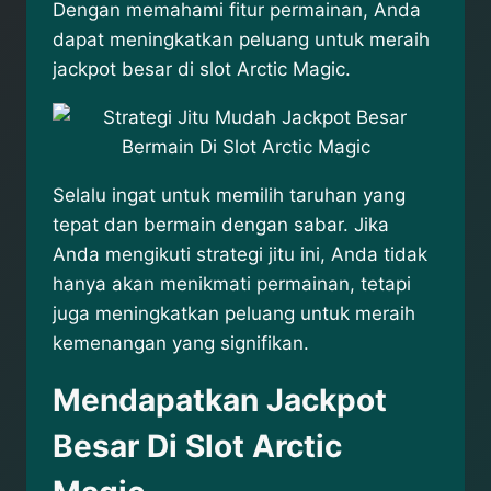
Dengan memahami fitur permainan, Anda
dapat meningkatkan peluang untuk meraih
jackpot besar di slot Arctic Magic.
Selalu ingat untuk memilih taruhan yang
tepat dan bermain dengan sabar. Jika
Anda mengikuti strategi jitu ini, Anda tidak
hanya akan menikmati permainan, tetapi
juga meningkatkan peluang untuk meraih
kemenangan yang signifikan.
Mendapatkan Jackpot
Besar Di Slot Arctic