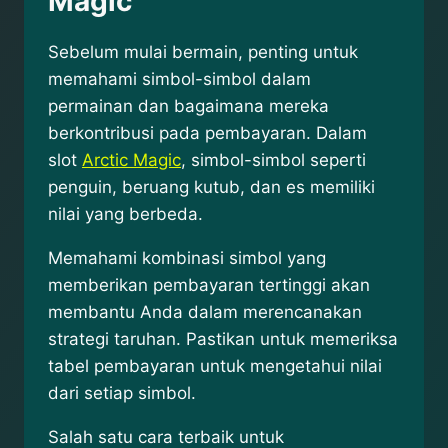
Magic
Sebelum mulai bermain, penting untuk
memahami simbol-simbol dalam
permainan dan bagaimana mereka
berkontribusi pada pembayaran. Dalam
slot
Arctic Magic
, simbol-simbol seperti
penguin, beruang kutub, dan es memiliki
nilai yang berbeda.
Memahami kombinasi simbol yang
memberikan pembayaran tertinggi akan
membantu Anda dalam merencanakan
strategi taruhan. Pastikan untuk memeriksa
tabel pembayaran untuk mengetahui nilai
dari setiap simbol.
Salah satu cara terbaik untuk