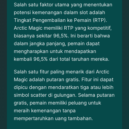
Salah satu faktor utama yang menentukan
potensi kemenangan dalam slot adalah
Tingkat Pengembalian ke Pemain (RTP).
Arctic Magic memiliki RTP yang kompetitif,
biasanya sekitar 96,5%. Ini berarti bahwa
dalam jangka panjang, pemain dapat
mengharapkan untuk mendapatkan
kembali 96,5% dari total taruhan mereka.
Salah satu fitur paling menarik dari Arctic
Magic adalah putaran gratis. Fitur ini dapat
dipicu dengan mendaratkan tiga atau lebih
simbol scatter di gulungan. Selama putaran
gratis, pemain memiliki peluang untuk
meraih kemenangan tanpa
mempertaruhkan uang tambahan.