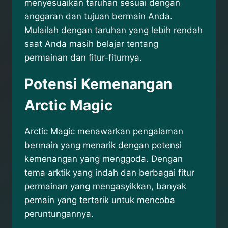
menyesuaikan taruhan sesuai dengan
anggaran dan tujuan bermain Anda.
Mulailah dengan taruhan yang lebih rendah
saat Anda masih belajar tentang
permainan dan fitur-fiturnya.
Potensi Kemenangan
Arctic Magic
Arctic Magic menawarkan pengalaman
bermain yang menarik dengan potensi
kemenangan yang menggoda. Dengan
tema arktik yang indah dan berbagai fitur
permainan yang mengasyikkan, banyak
pemain yang tertarik untuk mencoba
peruntungannya.