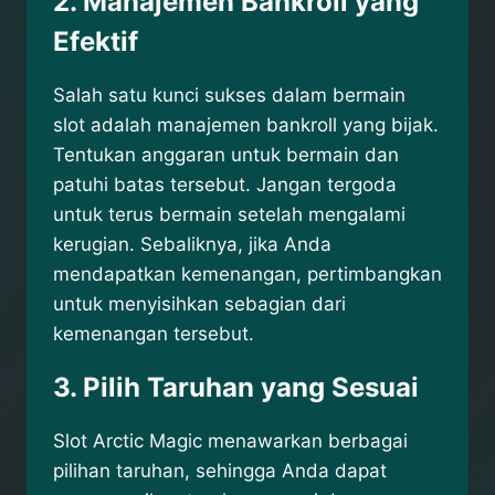
2. Manajemen Bankroll yang
Efektif
Salah satu kunci sukses dalam bermain
slot adalah manajemen bankroll yang bijak.
Tentukan anggaran untuk bermain dan
patuhi batas tersebut. Jangan tergoda
untuk terus bermain setelah mengalami
kerugian. Sebaliknya, jika Anda
mendapatkan kemenangan, pertimbangkan
untuk menyisihkan sebagian dari
kemenangan tersebut.
3. Pilih Taruhan yang Sesuai
Slot Arctic Magic menawarkan berbagai
pilihan taruhan, sehingga Anda dapat