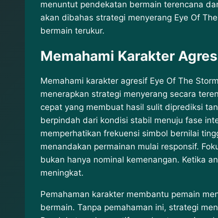
menuntut pendekatan bermain terencana dan 
akan dibahas strategi menyerang Eye Of The
bermain terukur.
Memahami Karakter Agresi
Memahami karakter agresif Eye Of The Storm
menerapkan strategi menyerang secara teren
cepat yang membuat hasil sulit diprediksi t
berpindah dari kondisi stabil menuju fase in
memperhatikan frekuensi simbol bernilai ting
menandakan permainan mulai responsif. Fok
bukan hanya nominal kemenangan. Ketika anima
meningkat.
Pemahaman karakter membantu pemain menen
bermain. Tanpa pemahaman ini, strategi men