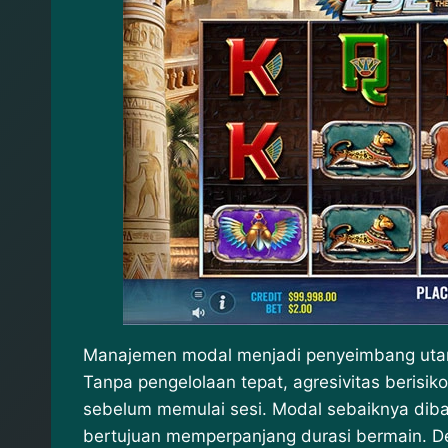
Manajemen modal menjadi penyeimbang utam
Tanpa pengelolaan tepat, agresivitas berisi
sebelum memulai sesi. Modal sebaiknya dibag
bertujuan memperpanjang durasi bermain. De