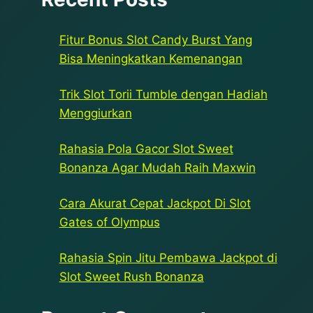
Fitur Bonus Slot Candy Burst Yang
Bisa Meningkatkan Kemenangan
Trik Slot Torii Tumble dengan Hadiah
Menggiurkan
Rahasia Pola Gacor Slot Sweet
Bonanza Agar Mudah Raih Maxwin
Cara Akurat Cepat Jackpot Di Slot
Gates of Olympus
Rahasia Spin Jitu Pembawa Jackpot di
Slot Sweet Rush Bonanza