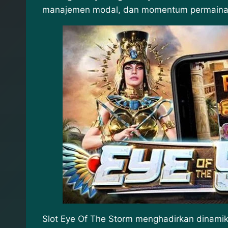
manajemen modal, dan momentum permaina
Slot Eye Of The Storm menghadirkan dinamika