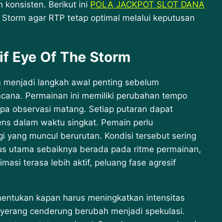
konsisten. Berikut ini
POLA JACKPOT SLOT DANA
 Storm agar RTP tetap optimal melalui keputusan
f Eye Of The Storm
 menjadi langkah awal penting sebelum
cana. Permainan ini memiliki perubahan tempo
anpa observasi matang. Setiap putaran dapat
tens dalam waktu singkat. Pemain perlu
gi yang muncul berurutan. Kondisi tersebut sering
us utama sebaiknya berada pada ritme permainan,
si terasa lebih aktif, peluang fase agresif
tukan kapan harus meningkatkan intensitas
yerang cenderung berubah menjadi spekulasi.