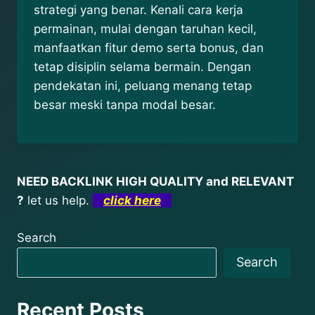
strategi yang benar. Kenali cara kerja
permainan, mulai dengan taruhan kecil,
manfaatkan fitur demo serta bonus, dan
tetap disiplin selama bermain. Dengan
pendekatan ini, peluang menang tetap
besar meski tanpa modal besar.
NEED BACKLINK HIGH QUALITY and RELEVANT
?
let us help.
click here
Search
Search
Recent Posts