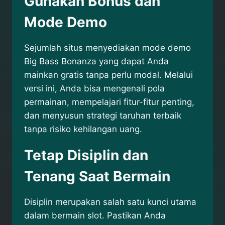
Gunakan Bonus dan
Mode Demo
Sejumlah situs menyediakan mode demo
Big Bass Bonanza yang dapat Anda
mainkan gratis tanpa perlu modal. Melalui
versi ini, Anda bisa mengenali pola
permainan, mempelajari fitur-fitur penting,
dan menyusun strategi taruhan terbaik
tanpa risiko kehilangan uang.
Tetap Disiplin dan
Tenang Saat Bermain
Disiplin merupakan salah satu kunci utama
dalam bermain slot. Pastikan Anda