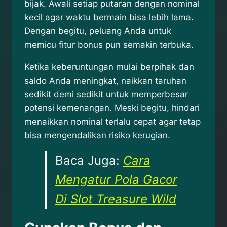
bijak. Awali setiap putaran dengan nominal
kecil agar waktu bermain bisa lebih lama.
Dengan begitu, peluang Anda untuk
memicu fitur bonus pun semakin terbuka.
Ketika keberuntungan mulai berpihak dan
saldo Anda meningkat, naikkan taruhan
sedikit demi sedikit untuk memperbesar
potensi kemenangan. Meski begitu, hindari
menaikkan nominal terlalu cepat agar tetap
bisa mengendalikan risiko kerugian.
Baca Juga:
Cara
Mengatur Pola Gacor
Di Slot Treasure Wild