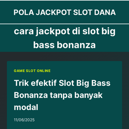
Skip
POLA JACKPOT SLOT DANA
to
content
cara jackpot di slot big
bass bonanza
GAME SLOT ONLINE
Trik efektif Slot Big Bass
Bonanza tanpa banyak
modal
11/06/2025