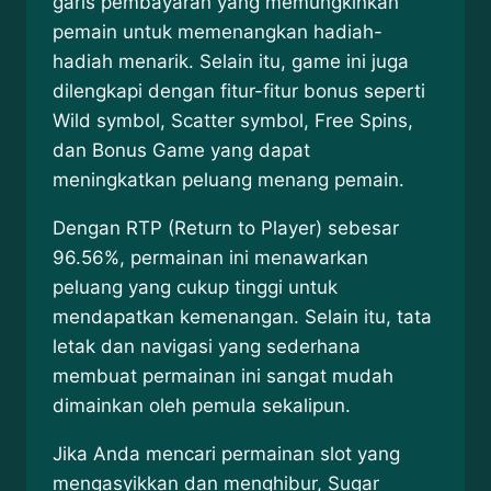
garis pembayaran yang memungkinkan
pemain untuk memenangkan hadiah-
hadiah menarik. Selain itu, game ini juga
dilengkapi dengan fitur-fitur bonus seperti
Wild symbol, Scatter symbol, Free Spins,
dan Bonus Game yang dapat
meningkatkan peluang menang pemain.
Dengan RTP (Return to Player) sebesar
96.56%, permainan ini menawarkan
peluang yang cukup tinggi untuk
mendapatkan kemenangan. Selain itu, tata
letak dan navigasi yang sederhana
membuat permainan ini sangat mudah
dimainkan oleh pemula sekalipun.
Jika Anda mencari permainan slot yang
mengasyikkan dan menghibur, Sugar