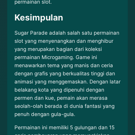
permainan slot.
Kesimpulan
Sugar Parade adalah salah satu permainan
slot yang menyenangkan dan menghibur
yang merupakan bagian dari koleksi
permainan Microgaming. Game ini
menawarkan tema yang manis dan ceria
dengan grafis yang berkualitas tinggi dan
animasi yang menggemaskan. Dengan latar
belakang kota yang dipenuhi dengan
permen dan kue, pemain akan merasa
seolah-olah berada di dunia fantasi yang
penuh dengan gula-gula.
Permainan ini memiliki 5 gulungan dan 15