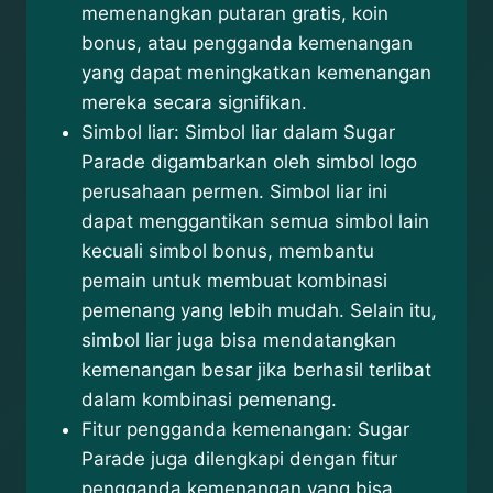
memenangkan putaran gratis, koin
bonus, atau pengganda kemenangan
yang dapat meningkatkan kemenangan
mereka secara signifikan.
Simbol liar: Simbol liar dalam Sugar
Parade digambarkan oleh simbol logo
perusahaan permen. Simbol liar ini
dapat menggantikan semua simbol lain
kecuali simbol bonus, membantu
pemain untuk membuat kombinasi
pemenang yang lebih mudah. Selain itu,
simbol liar juga bisa mendatangkan
kemenangan besar jika berhasil terlibat
dalam kombinasi pemenang.
Fitur pengganda kemenangan: Sugar
Parade juga dilengkapi dengan fitur
pengganda kemenangan yang bisa