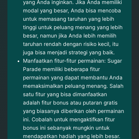
yang Anda inginkan. Jika Anda memiliki
modal yang besar, Anda bisa mencoba
untuk memasang taruhan yang lebih
tinggi untuk peluang menang yang lebih
besar, namun jika Anda lebih memilih
taruhan rendah dengan risiko kecil, itu
juga bisa menjadi strategi yang baik.
Manfaatkan fitur-fitur permainan: Sugar
Parade memiliki beberapa fitur
permainan yang dapat membantu Anda
memaksimalkan peluang menang. Salah
satu fitur yang bisa dimanfaatkan
adalah fitur bonus atau putaran gratis
yang biasanya diberikan oleh permainan
ini. Cobalah untuk mengaktifkan fitur
bonus ini sebanyak mungkin untuk
mendapatkan hadiah yang lebih besar.