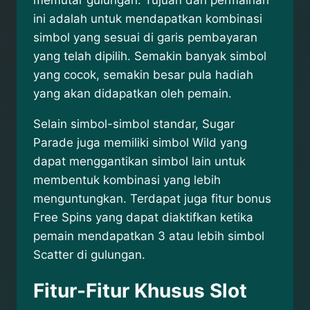
memutar gulungan. Tujuan dari permainan
ini adalah untuk mendapatkan kombinasi
simbol yang sesuai di garis pembayaran
yang telah dipilih. Semakin banyak simbol
yang cocok, semakin besar pula hadiah
yang akan didapatkan oleh pemain.
Selain simbol-simbol standar, Sugar
Parade juga memiliki simbol Wild yang
dapat menggantikan simbol lain untuk
membentuk kombinasi yang lebih
menguntungkan. Terdapat juga fitur bonus
Free Spins yang dapat diaktifkan ketika
pemain mendapatkan 3 atau lebih simbol
Scatter di gulungan.
Fitur-Fitur Khusus Slot