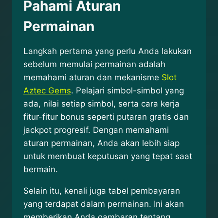
Pahami Aturan
Permainan
Langkah pertama yang perlu Anda lakukan
sebelum memulai permainan adalah
memahami aturan dan mekanisme
Slot
Aztec Gems
. Pelajari simbol-simbol yang
ada, nilai setiap simbol, serta cara kerja
fitur-fitur bonus seperti putaran gratis dan
jackpot progresif. Dengan memahami
aturan permainan, Anda akan lebih siap
untuk membuat keputusan yang tepat saat
bermain.
Selain itu, kenali juga tabel pembayaran
yang terdapat dalam permainan. Ini akan
memberikan Anda gambaran tentang