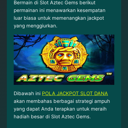
Bermain di Slot Aztec Gems berikut
permainan ini menawarkan kesempatan
luar biasa untuk memenangkan jackpot
yang menggiurkan.
Dibawah ini
POLA JACKPOT SLOT DANA
akan membahas berbagai strategi ampuh
yang dapat Anda terapkan untuk meraih
hadiah besar di Slot Aztec Gems.