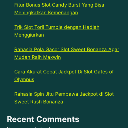
Fitur Bonus Slot Candy Burst Yang Bisa
Meningkatkan Kemenangan
Trik Slot Torii Tumble dengan Hadiah
Menggiurkan
Rahasia Pola Gacor Slot Sweet Bonanza Agar
Mudah Raih Maxwin
Cara Akurat Cepat Jackpot Di Slot Gates of
Olympus
Rahasia Spin Jitu Pembawa Jackpot di Slot
Sweet Rush Bonanza
Recent Comments