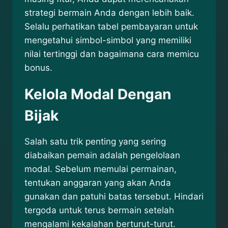
strategi bermain Anda dengan lebih baik.
Selalu perhatikan tabel pembayaran untuk
mengetahui simbol-simbol yang memiliki
nilai tertinggi dan bagaimana cara memicu
bonus.
Kelola Modal Dengan
Bijak
Salah satu trik penting yang sering
diabaikan pemain adalah pengelolaan
modal. Sebelum memulai permainan,
tentukan anggaran yang akan Anda
gunakan dan patuhi batas tersebut. Hindari
tergoda untuk terus bermain setelah
mengalami kekalahan berturut-turut.