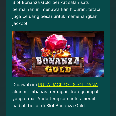
Slot Bonanza Gold berikut salah satu
permainan ini menawarkan hiburan, tetapi
juga peluang besar untuk memenangkan
jackpot.
Dibawah ini
POLA JACKPOT SLOT DANA
akan membahas berbagai strategi ampuh
yang dapat Anda terapkan untuk meraih
hadiah besar di Slot Bonanza Gold.