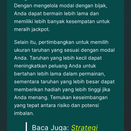
Dengan mengelola modal dengan bijak,
Anda dapat bermain lebih lama dan
memiliki lebih banyak kesempatan untuk
meraih jackpot.
Selain itu, pertimbangkan untuk memilih
ukuran taruhan yang sesuai dengan modal
Anda. Taruhan yang lebih kecil dapat
meningkatkan peluang Anda untuk
bertahan lebih lama dalam permainan,
sementara taruhan yang lebih besar dapat
memberikan hadiah yang lebih tinggi jika
Anda menang. Temukan keseimbangan
yang tepat antara risiko dan potensi
imbalan.
Baca Juga:
Strategi