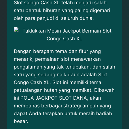
Slot Congo Cash XL telah menjadi salah
satu bentuk hiburan yang paling digemari
oleh para penjudi di seluruh dunia.
Dengan beragam tema dan fitur yang
menarik, permainan slot menawarkan
pengalaman yang tak terlupakan, dan salah
satu yang sedang naik daun adalah Slot
Congo Cash XL. Slot ini memiliki tema
petualangan hutan yang memikat. Dibawah
ini POLA JACKPOT SLOT DANA, akan
membahas berbagai strategi ampuh yang
dapat Anda terapkan untuk meraih hadiah
besar.