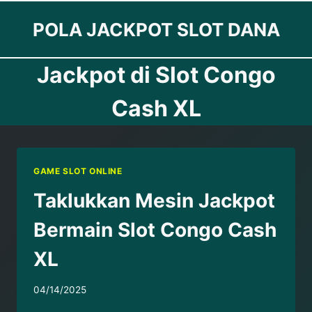
Skip
POLA JACKPOT SLOT DANA
to
content
Jackpot di Slot Congo
Cash XL
GAME SLOT ONLINE
Taklukkan Mesin Jackpot
Bermain Slot Congo Cash
XL
04/14/2025