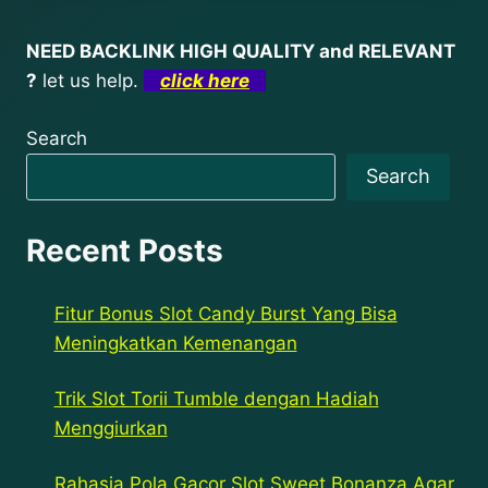
NEED BACKLINK HIGH QUALITY and RELEVANT
?
let us help.
click here
Search
Search
Recent Posts
Fitur Bonus Slot Candy Burst Yang Bisa
Meningkatkan Kemenangan
Trik Slot Torii Tumble dengan Hadiah
Menggiurkan
Rahasia Pola Gacor Slot Sweet Bonanza Agar