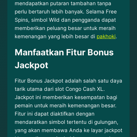
mendapatkan putaran tambahan tanpa
perlu bertaruh lebih banyak. Selama Free
Spins, simbol Wild dan pengganda dapat
memberikan peluang besar untuk meraih
kemenangan yang lebih besar di
pakhoki
.
Manfaatkan Fitur Bonus
Jackpot
Fitur Bonus Jackpot adalah salah satu daya
tarik utama dari slot Congo Cash XL.
Jackpot ini memberikan kesempatan bagi
pemain untuk meraih kemenangan besar.
Fitur ini dapat diaktifkan dengan
mendaratkan simbol tertentu di gulungan,
yang akan membawa Anda ke layar jackpot