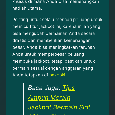
khusus di mana Anda bisa memenangkan
hadiah utama.
Penting untuk selalu mencari peluang untuk
memicu fitur jackpot ini, karena inilah yang
bisa mengubah permainan Anda secara
drastis dan memberikan kemenangan
besar. Anda bisa meningkatkan taruhan
Anda untuk memperbesar peluang
membuka jackpot, tetapi pastikan untuk
bermain sesuai dengan anggaran yang
Anda tetapkan di
pakhoki
.
Baca Juga:
Tips
Ampuh Meraih
Jackpot Bermain Slot