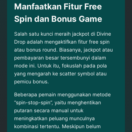
Manfaatkan Fitur Free
Spin dan Bonus Game
Salah satu kunci meraih jackpot di Divine
Drop adalah mengaktifkan fitur free spin
atau bonus round. Biasanya, jackpot atau
pembayaran besar tersembunyi dalam
mode ini. Untuk itu, fokuslah pada pola
yang mengarah ke scatter symbol atau
pemicu bonus.
Beberapa pemain menggunakan metode
“spin-stop-spin”, yaitu menghentikan
putaran secara manual untuk
meningkatkan peluang munculnya
kombinasi tertentu. Meskipun belum