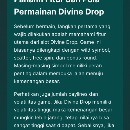
Permainan Divine Drop
Sebelum bermain, langkah pertama yang
wajib dilakukan adalah memahami fitur
utama dari slot Divine Drop. Game ini
biasanya dilengkapi dengan wild symbol,
scatter, free spin, dan bonus round.
Masing-masing simbol memiliki peran
penting dalam membuka jalan menuju
kemenangan besar.
Perhatikan juga jumlah paylines dan
volatilitas game. Jika Divine Drop memiliki
volatilitas tinggi, maka kemenangan besar
mungkin lebih jarang, tetapi nilainya bisa
sangat tinggi saat didapat. Sebaliknya, jika