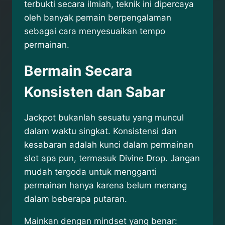
terbukti secara ilmiah, teknik ini dipercaya
oleh banyak pemain berpengalaman
sebagai cara menyesuaikan tempo
permainan.
Bermain Secara
Konsisten dan Sabar
Jackpot bukanlah sesuatu yang muncul
dalam waktu singkat. Konsistensi dan
kesabaran adalah kunci dalam permainan
slot apa pun, termasuk Divine Drop. Jangan
mudah tergoda untuk mengganti
permainan hanya karena belum menang
dalam beberapa putaran.
Mainkan dengan mindset yang benar: