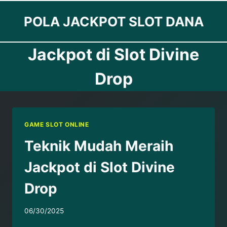
Skip
POLA JACKPOT SLOT DANA
to
content
Jackpot di Slot Divine
Drop
GAME SLOT ONLINE
Teknik Mudah Meraih
Jackpot di Slot Divine
Drop
06/30/2025