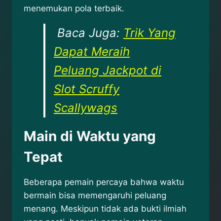
menemukan pola terbaik.
Baca Juga:
Trik Yang
Dapat Meraih
Peluang Jackpot di
Slot Scruffy
Scallywags
Main di Waktu yang
Tepat
Beberapa pemain percaya bahwa waktu
bermain bisa memengaruhi peluang
menang. Meskipun tidak ada bukti ilmiah