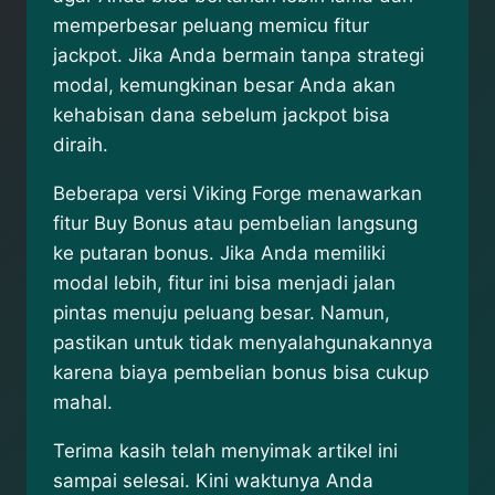
memperbesar peluang memicu fitur
jackpot. Jika Anda bermain tanpa strategi
modal, kemungkinan besar Anda akan
kehabisan dana sebelum jackpot bisa
diraih.
Beberapa versi Viking Forge menawarkan
fitur Buy Bonus atau pembelian langsung
ke putaran bonus. Jika Anda memiliki
modal lebih, fitur ini bisa menjadi jalan
pintas menuju peluang besar. Namun,
pastikan untuk tidak menyalahgunakannya
karena biaya pembelian bonus bisa cukup
mahal.
Terima kasih telah menyimak artikel ini
sampai selesai. Kini waktunya Anda