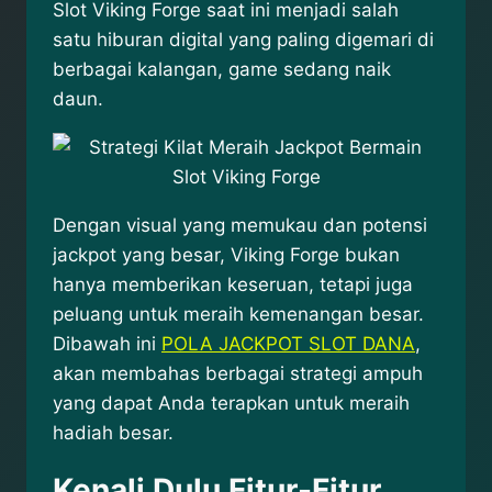
Slot Viking Forge saat ini menjadi salah
satu hiburan digital yang paling digemari di
berbagai kalangan, game sedang naik
daun.
Dengan visual yang memukau dan potensi
jackpot yang besar, Viking Forge bukan
hanya memberikan keseruan, tetapi juga
peluang untuk meraih kemenangan besar.
Dibawah ini
POLA JACKPOT SLOT DANA
,
akan membahas berbagai strategi ampuh
yang dapat Anda terapkan untuk meraih
hadiah besar.
Kenali Dulu Fitur-Fitur