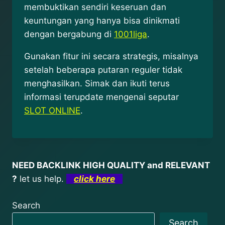
membuktikan sendiri keseruan dan
keuntungan yang hanya bisa dinikmati
dengan bergabung di
1001liga
.
Gunakan fitur ini secara strategis, misalnya
setelah beberapa putaran reguler tidak
menghasilkan. Simak dan ikuti terus
informasi terupdate mengenai seputar
SLOT ONLINE
.
NEED BACKLINK HIGH QUALITY and RELEVANT
?
let us help.
click here
Search
Search