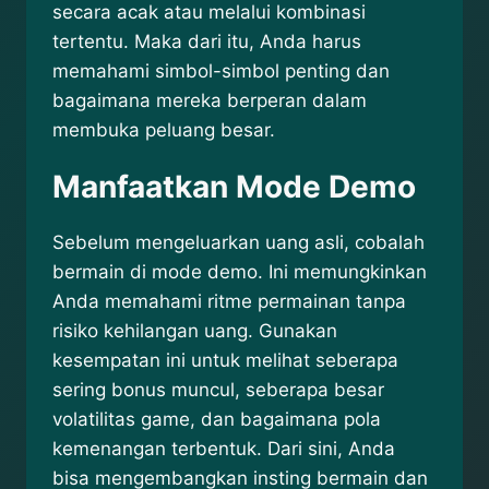
secara acak atau melalui kombinasi
tertentu. Maka dari itu, Anda harus
memahami simbol-simbol penting dan
bagaimana mereka berperan dalam
membuka peluang besar.
Manfaatkan Mode Demo
Sebelum mengeluarkan uang asli, cobalah
bermain di mode demo. Ini memungkinkan
Anda memahami ritme permainan tanpa
risiko kehilangan uang. Gunakan
kesempatan ini untuk melihat seberapa
sering bonus muncul, seberapa besar
volatilitas game, dan bagaimana pola
kemenangan terbentuk. Dari sini, Anda
bisa mengembangkan insting bermain dan