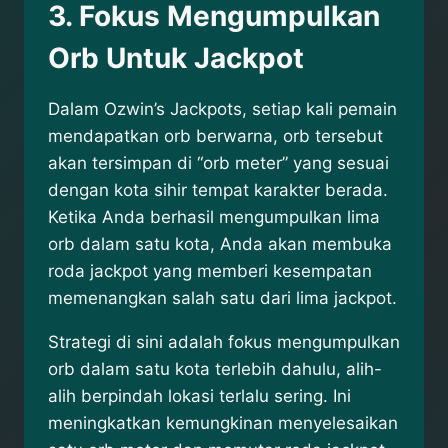
3. Fokus Mengumpulkan
Orb Untuk Jackpot
Dalam Ozwin’s Jackpots, setiap kali pemain
mendapatkan orb berwarna, orb tersebut
akan tersimpan di “orb meter” yang sesuai
dengan kota sihir tempat karakter berada.
Ketika Anda berhasil mengumpulkan lima
orb dalam satu kota, Anda akan membuka
roda jackpot yang memberi kesempatan
memenangkan salah satu dari lima jackpot.
Strategi di sini adalah fokus mengumpulkan
orb dalam satu kota terlebih dahulu, alih-
alih berpindah lokasi terlalu sering. Ini
meningkatkan kemungkinan menyelesaikan