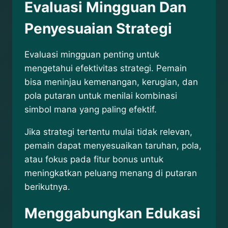
Evaluasi Mingguan Dan
Penyesuaian Strategi
Evaluasi mingguan penting untuk
mengetahui efektivitas strategi. Pemain
bisa meninjau kemenangan, kerugian, dan
pola putaran untuk menilai kombinasi
simbol mana yang paling efektif.
Jika strategi tertentu mulai tidak relevan,
pemain dapat menyesuaikan taruhan, pola,
atau fokus pada fitur bonus untuk
meningkatkan peluang menang di putaran
berikutnya.
Menggabungkan Edukasi