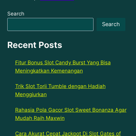
Search
Search
Recent Posts
Fitur Bonus Slot Candy Burst Yang Bisa
Meningkatkan Kemenangan
Trik Slot Torii Tumble dengan Hadiah
Menggiurkan
Rahasia Pola Gacor Slot Sweet Bonanza Agar
Mudah Raih Maxwin
Cara Akurat Cepat Jackpot Di Slot Gates of