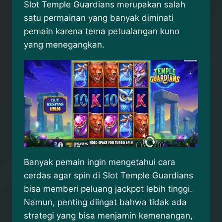
Slot Temple Guardians merupakan salah
satu permainan yang banyak diminati
pemain karena tema petualangan kuno
yang menegangkan.
Banyak pemain ingin mengetahui cara
cerdas agar spin di Slot Temple Guardians
bisa memberi peluang jackpot lebih tinggi.
Namun, penting diingat bahwa tidak ada
strategi yang bisa menjamin kemenangan,