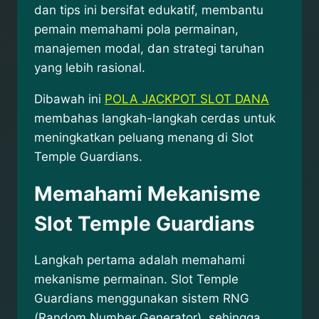
dan tips ini bersifat edukatif, membantu
pemain memahami pola permainan,
manajemen modal, dan strategi taruhan
yang lebih rasional.
Dibawah ini
POLA JACKPOT SLOT DANA
membahas langkah-langkah cerdas untuk
meningkatkan peluang menang di Slot
Temple Guardians.
Memahami Mekanisme
Slot Temple Guardians
Langkah pertama adalah memahami
mekanisme permainan. Slot Temple
Guardians menggunakan sistem RNG
(Random Number Generator), sehingga