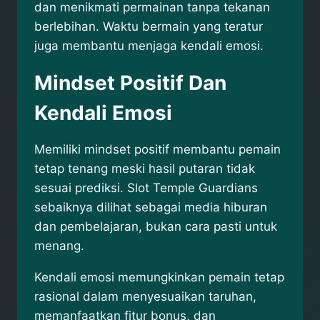
dan menikmati permainan tanpa tekanan
berlebihan. Waktu bermain yang teratur
juga membantu menjaga kendali emosi.
Mindset Positif Dan
Kendali Emosi
Memiliki mindset positif membantu pemain
tetap tenang meski hasil putaran tidak
sesuai prediksi. Slot Temple Guardians
sebaiknya dilihat sebagai media hiburan
dan pembelajaran, bukan cara pasti untuk
menang.
Kendali emosi memungkinkan pemain tetap
rasional dalam menyesuaikan taruhan,
memanfaatkan fitur bonus, dan