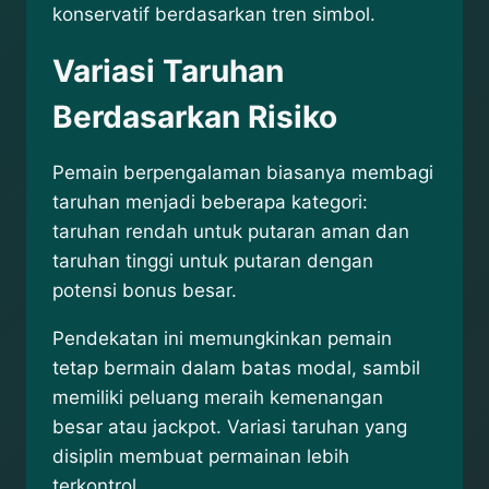
konservatif berdasarkan tren simbol.
Variasi Taruhan
Berdasarkan Risiko
Pemain berpengalaman biasanya membagi
taruhan menjadi beberapa kategori:
taruhan rendah untuk putaran aman dan
taruhan tinggi untuk putaran dengan
potensi bonus besar.
Pendekatan ini memungkinkan pemain
tetap bermain dalam batas modal, sambil
memiliki peluang meraih kemenangan
besar atau jackpot. Variasi taruhan yang
disiplin membuat permainan lebih
terkontrol.