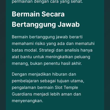
permainan dengan cara yang sehat.
Bermain Secara
Bertanggung Jawab
Bermain bertanggung jawab berarti
memahami risiko yang ada dan mematuhi
batas modal. Strategi dan analisis hanya
alat bantu untuk meningkatkan peluang
menang, bukan penentu hasil akhir.
Dengan menjadikan hiburan dan
pembelajaran sebagai tujuan utama,
pengalaman bermain Slot Temple
Guardians menjadi lebih aman dan
menyenangkan.