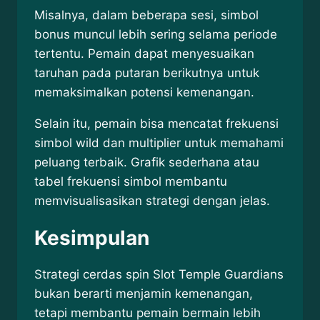
Misalnya, dalam beberapa sesi, simbol
bonus muncul lebih sering selama periode
tertentu. Pemain dapat menyesuaikan
taruhan pada putaran berikutnya untuk
memaksimalkan potensi kemenangan.
Selain itu, pemain bisa mencatat frekuensi
simbol wild dan multiplier untuk memahami
peluang terbaik. Grafik sederhana atau
tabel frekuensi simbol membantu
memvisualisasikan strategi dengan jelas.
Kesimpulan
Strategi cerdas spin Slot Temple Guardians
bukan berarti menjamin kemenangan,
tetapi membantu pemain bermain lebih