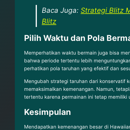
Baca Juga:
Strategi Blitz
Blitz
Pilih Waktu dan Pola Berm
Memperhatikan waktu bermain juga bisa menj
bahwa periode tertentu lebih menguntungkan ka
perhatikan pola taruhan yang efektif dan se
Mengubah strategi taruhan dari konservatif
memaksimalkan kemenangan. Namun, tetaplah 
tertentu karena permainan ini tetap memiliki
Kesimpulan
Mendapatkan kemenangan besar di Hawaiian