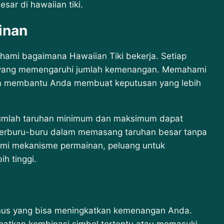
ar di hawaiian tiki.
inan
ami bagaimana Hawaiian Tiki bekerja. Setiap
ntu yang memengaruhi jumlah kemenangan. Memahami
akan membantu Anda membuat keputusan yang lebih
i jumlah taruhan minimum dan maksimum dapat
terburu-buru dalam memasang taruhan besar tanpa
i mekanisme permainan, peluang untuk
h tinggi.
onus yang bisa meningkatkan kemenangan Anda.
apatkan kombinasi simbol tertentu atau memasuki