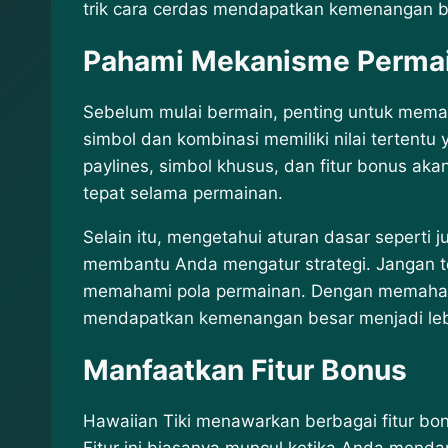
trik cara cerdas mendapatkan kemenangan bes
Pahami Mekanisme Perma
Sebelum mulai bermain, penting untuk memah
simbol dan kombinasi memiliki nilai terte
paylines, simbol khusus, dan fitur bonus 
tepat selama permainan.
Selain itu, mengetahui aturan dasar sepert
membantu Anda mengatur strategi. Jangan 
memahami pola permainan. Dengan memaham
mendapatkan kemenangan besar menjadi lebi
Manfaatkan Fitur Bonus
Hawaiian Tiki menawarkan berbagai fitur b
Fitur ini biasanya muncul ketika Anda mend