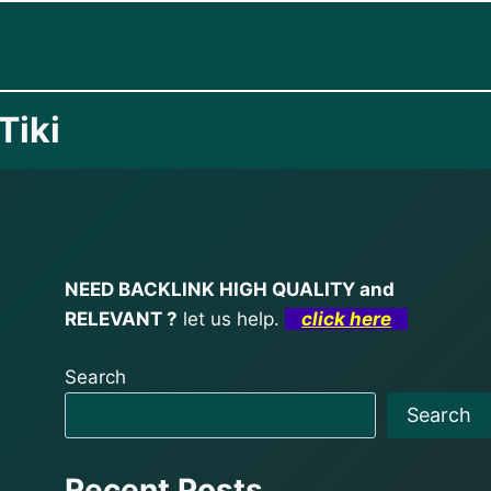
Tiki
NEED BACKLINK HIGH QUALITY and
RELEVANT ?
let us help.
click here
Search
Search
Recent Posts