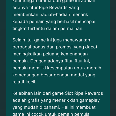
keuntungan utama dari game ini adalah
adanya fitur Ripe Rewards yang
memberikan hadiah-hadiah menarik
kepada pemain yang berhasil mencapai
tingkat tertentu dalam permainan.
Selain itu, game ini juga menawarkan
berbagai bonus dan promosi yang dapat
meningkatkan peluang kemenangan
pemain. Dengan adanya fitur-fitur ini,
pemain memiliki kesempatan untuk meraih
kemenangan besar dengan modal yang
relatif kecil.
Kelebihan lain dari game Slot Ripe Rewards
adalah grafis yang menarik dan gameplay
yang mudah dipahami. Hal ini membuat
game ini cocok untuk pemain pemula