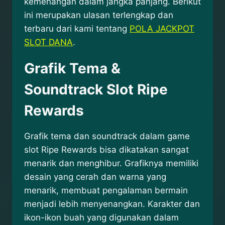
kemenangan dalam jangka panjang. Berikut
ini merupakan ulasan terlengkap dan
terbaru dari kami tentang
POLA JACKPOT
SLOT DANA
.
Grafik Tema &
Soundtrack Slot Ripe
Rewards
Grafik tema dan soundtrack dalam game
slot Ripe Rewards bisa dikatakan sangat
menarik dan menghibur. Grafiknya memiliki
desain yang cerah dan warna yang
menarik, membuat pengalaman bermain
menjadi lebih menyenangkan. Karakter dan
ikon-ikon buah yang digunakan dalam