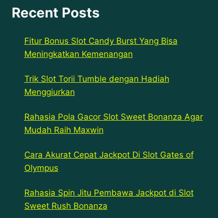
Recent Posts
Fitur Bonus Slot Candy Burst Yang Bisa
Meningkatkan Kemenangan
Trik Slot Torii Tumble dengan Hadiah
Menggiurkan
Rahasia Pola Gacor Slot Sweet Bonanza Agar
Mudah Raih Maxwin
Cara Akurat Cepat Jackpot Di Slot Gates of
Olympus
Rahasia Spin Jitu Pembawa Jackpot di Slot
Sweet Rush Bonanza