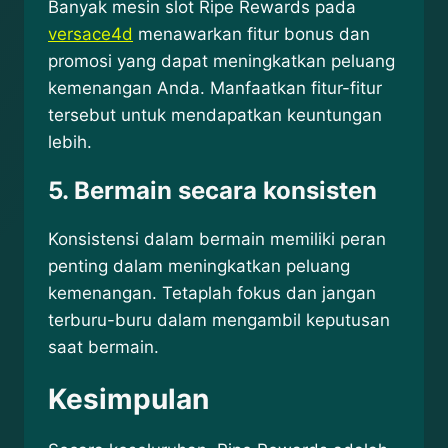
Banyak mesin slot Ripe Rewards pada
versace4d
menawarkan fitur bonus dan
promosi yang dapat meningkatkan peluang
kemenangan Anda. Manfaatkan fitur-fitur
tersebut untuk mendapatkan keuntungan
lebih.
5. Bermain secara konsisten
Konsistensi dalam bermain memiliki peran
penting dalam meningkatkan peluang
kemenangan. Tetaplah fokus dan jangan
terburu-buru dalam mengambil keputusan
saat bermain.
Kesimpulan