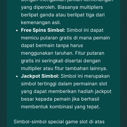
yang diperoleh. Biasanya multipliers
berlipat ganda atau berlipat tiga dari
kemenangan asli.
Free Spins Simbol:
Simbol ini dapat
memicu putaran gratis di mana pemain
dapat bermain tanpa harus
menggunakan taruhan. Fitur putaran
gratis ini seringkali disertai dengan
multiplier atau fitur tambahan lainnya.
Jackpot Simbol:
Simbol ini merupakan
simbol tertinggi dalam permainan slot
yang dapat memberikan hadiah jackpot
besar kepada pemain jika berhasil
membentuk kombinasi yang tepat.
Simbol-simbol special game slot di atas