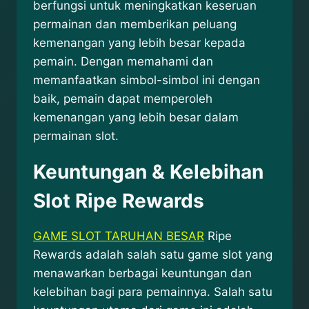
berfungsi untuk meningkatkan keseruan
permainan dan memberikan peluang
kemenangan yang lebih besar kepada
pemain. Dengan memahami dan
memanfaatkan simbol-simbol ini dengan
baik, pemain dapat memperoleh
kemenangan yang lebih besar dalam
permainan slot.
Keuntungan & Kelebihan
Slot Ripe Rewards
GAME SLOT TARUHAN BESAR
Ripe
Rewards adalah salah satu game slot yang
menawarkan berbagai keuntungan dan
kelebihan bagi para pemainnya. Salah satu