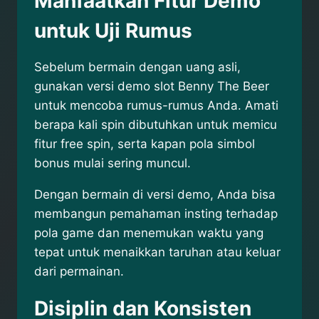
Manfaatkan Fitur Demo
untuk Uji Rumus
Sebelum bermain dengan uang asli,
gunakan versi demo slot Benny The Beer
untuk mencoba rumus-rumus Anda. Amati
berapa kali spin dibutuhkan untuk memicu
fitur free spin, serta kapan pola simbol
bonus mulai sering muncul.
Dengan bermain di versi demo, Anda bisa
membangun pemahaman insting terhadap
pola game dan menemukan waktu yang
tepat untuk menaikkan taruhan atau keluar
dari permainan.
Disiplin dan Konsisten