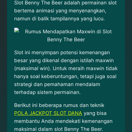
Slot Benny The Beer adalah permainan slot
bertema animasi yang menyenangkan,
namun di balik tampilannya yang lucu.
Slot ini menyimpan potensi kemenangan
besar yang dikenal dengan istilah maxwin
(maksimal win). Untuk meraih maxwin tidak
hanya soal keberuntungan, tetapi juga soal
strategi dan pemahaman mendalam
terhadap sistem permainan.
Berikut ini beberapa rumus dan teknik
POLA JACKPOT SLOT DANA
yang bisa
membantu Anda mendekati kemenangan
maksimal dalam slot Benny The Beer.