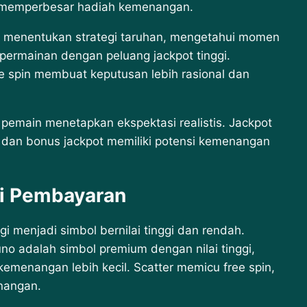
ier memperbesar hadiah kemenangan.
menentukan strategi taruhan, mengetahui momen
permainan dengan peluang jackpot tinggi.
me spin membuat keputusan lebih rasional dan
emain menetapkan ekspektasi realistis. Jackpot
pin dan bonus jackpot memiliki potensi kemenangan
ai Pembayaran
 menjadi simbol bernilai tinggi dan rendah.
no adalah simbol premium dengan nilai tinggi,
kemenangan lebih kecil. Scatter memicu free spin,
nangan.