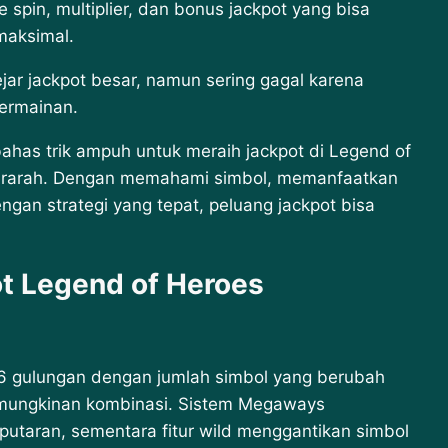
e spin, multiplier, dan bonus jackpot yang bisa
maksimal.
ar jackpot besar, namun sering gagal karena
ermainan.
ahas trik ampuh untuk meraih jackpot di Legend of
terarah. Dengan memahami simbol, memanfaatkan
ngan strategi yang tepat, peluang jackpot bisa
 Legend of Heroes
 gulungan dengan jumlah simbol yang berubah
kemungkinan kombinasi. Sistem Megaways
taran, sementara fitur wild menggantikan simbol