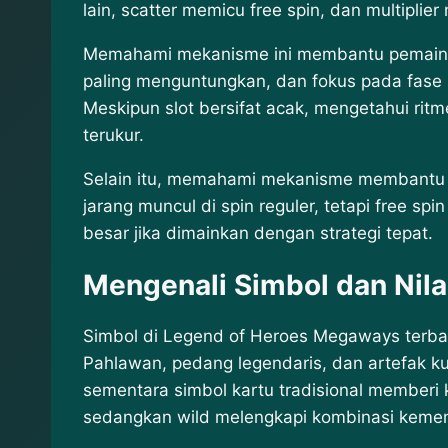
lain, scatter memicu free spin, dan multipl
Memahami mekanisme ini membantu pemain 
paling menguntungkan, dan fokus pada fase 
Meskipun slot bersifat acak, mengetahui rit
terukur.
Selain itu, memahami mekanisme membantu p
jarang muncul di spin reguler, tetapi free s
besar jika dimainkan dengan strategi tepat.
Mengenali Simbol dan Nil
Simbol di Legend of Heroes Megaways terbagi
Pahlawan, pedang legendaris, dan artefak ku
sementara simbol kartu tradisional memberi 
sedangkan wild melengkapi kombinasi keme