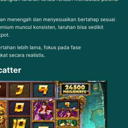
ruhan menengah dan menyesuaikan bertahap sesuai
emium muncul konsisten, taruhan bisa sedikit
pot.
rtahan lebih lama, fokus pada fase
t secara realistis.
atter