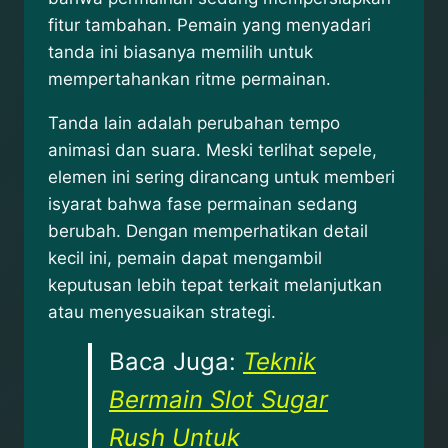
fitur tambahan. Pemain yang menyadari
tanda ini biasanya memilih untuk
mempertahankan ritme permainan.
Tanda lain adalah perubahan tempo
animasi dan suara. Meski terlihat sepele,
elemen ini sering dirancang untuk memberi
isyarat bahwa fase permainan sedang
berubah. Dengan memperhatikan detail
kecil ini, pemain dapat mengambil
keputusan lebih tepat terkait melanjutkan
atau menyesuaikan strategi.
Baca Juga:
Teknik
Bermain Slot Sugar
Rush Untuk