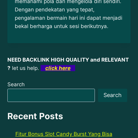
memahami pola dan mengelola diri sendiri.
Dengan pendekatan yang tepat,
pengalaman bermain hari ini dapat menjadi
bekal berharga untuk sesi berikutnya.
NEED BACKLINK HIGH QUALITY and RELEVANT
?
let us help.
click here
Search
Search
Recent Posts
Fitur Bonus Slot Candy Burst Yang Bisa