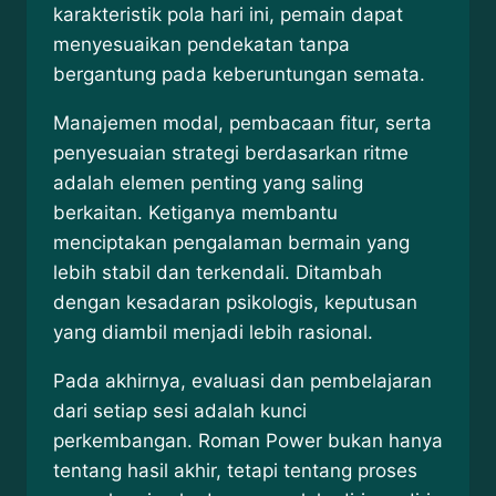
karakteristik pola hari ini, pemain dapat
menyesuaikan pendekatan tanpa
bergantung pada keberuntungan semata.
Manajemen modal, pembacaan fitur, serta
penyesuaian strategi berdasarkan ritme
adalah elemen penting yang saling
berkaitan. Ketiganya membantu
menciptakan pengalaman bermain yang
lebih stabil dan terkendali. Ditambah
dengan kesadaran psikologis, keputusan
yang diambil menjadi lebih rasional.
Pada akhirnya, evaluasi dan pembelajaran
dari setiap sesi adalah kunci
perkembangan. Roman Power bukan hanya
tentang hasil akhir, tetapi tentang proses