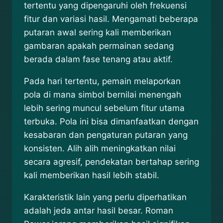
tertentu yang dipengaruhi oleh frekuensi
fitur dan variasi hasil. Mengamati beberapa
putaran awal sering kali memberikan
gambaran apakah permainan sedang
berada dalam fase tenang atau aktif.
Pada hari tertentu, pemain melaporkan
pola di mana simbol bernilai menengah
lebih sering muncul sebelum fitur utama
terbuka. Pola ini bisa dimanfaatkan dengan
kesabaran dan pengaturan putaran yang
konsisten. Alih alih meningkatkan nilai
secara agresif, pendekatan bertahap sering
kali memberikan hasil lebih stabil.
Karakteristik lain yang perlu diperhatikan
adalah jeda antar hasil besar. Roman