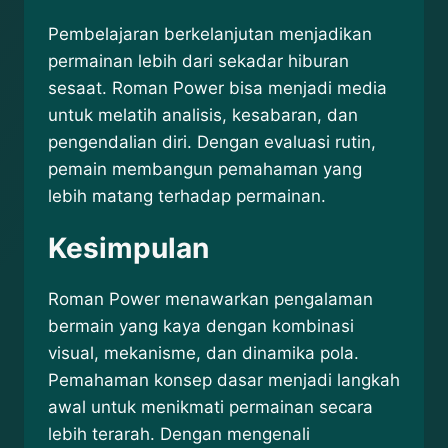
Pembelajaran berkelanjutan menjadikan
permainan lebih dari sekadar hiburan
sesaat. Roman Power bisa menjadi media
untuk melatih analisis, kesabaran, dan
pengendalian diri. Dengan evaluasi rutin,
pemain membangun pemahaman yang
lebih matang terhadap permainan.
Kesimpulan
Roman Power menawarkan pengalaman
bermain yang kaya dengan kombinasi
visual, mekanisme, dan dinamika pola.
Pemahaman konsep dasar menjadi langkah
awal untuk menikmati permainan secara
lebih terarah. Dengan mengenali