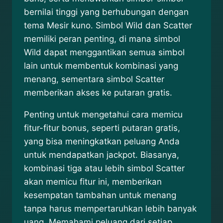
bernilai tinggi yang berhubungan dengan
tema Mesir kuno. Simbol Wild dan Scatter
memiliki peran penting, di mana simbol
Wild dapat menggantikan semua simbol
lain untuk membentuk kombinasi yang
menang, sementara simbol Scatter
memberikan akses ke putaran gratis.
Penting untuk mengetahui cara memicu
fitur-fitur bonus, seperti putaran gratis,
yang bisa meningkatkan peluang Anda
untuk mendapatkan jackpot. Biasanya,
kombinasi tiga atau lebih simbol Scatter
akan memicu fitur ini, memberikan
kesempatan tambahan untuk menang
tanpa harus mempertaruhkan lebih banyak
uang. Memahami peluang dari setiap