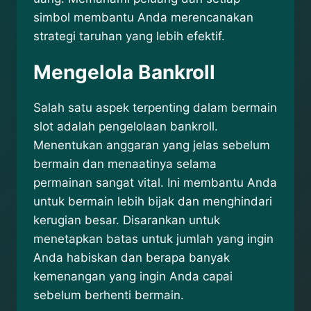
simbol membantu Anda merencanakan
strategi taruhan yang lebih efektif.
Mengelola Bankroll
Salah satu aspek terpenting dalam bermain
slot adalah pengelolaan bankroll.
Menentukan anggaran yang jelas sebelum
bermain dan menaatinya selama
permainan sangat vital. Ini membantu Anda
untuk bermain lebih bijak dan menghindari
kerugian besar. Disarankan untuk
menetapkan batas untuk jumlah yang ingin
Anda habiskan dan berapa banyak
kemenangan yang ingin Anda capai
sebelum berhenti bermain.