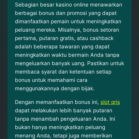
Sebagian besar kasino online menawarkan
berbagai bonus dan promosi yang dapat
dimanfaatkan pemain untuk meningkatkan
peluang mereka. Misalnya, bonus setoran
pertama, putaran gratis, atau cashback
adalah beberapa tawaran yang dapat
meningkatkan waktu bermain Anda tanpa
mengeluarkan banyak uang. Pastikan untuk
membaca syarat dan ketentuan setiap
bonus untuk memahami cara
menggunakannya dengan bijak.
Dengan memanfaatkan bonus ini,
slot qris
dapat melakukan lebih banyak putaran
tanpa menambah pengeluaran Anda. Ini
bukan hanya meningkatkan peluang
menang Anda, tetapi juga memberikan