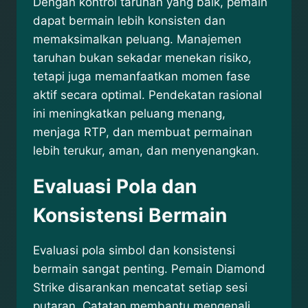
Dengan kontrol taruhan yang baik, pemain
dapat bermain lebih konsisten dan
memaksimalkan peluang. Manajemen
taruhan bukan sekadar menekan risiko,
tetapi juga memanfaatkan momen fase
aktif secara optimal. Pendekatan rasional
ini meningkatkan peluang menang,
menjaga RTP, dan membuat permainan
lebih terukur, aman, dan menyenangkan.
Evaluasi Pola dan
Konsistensi Bermain
Evaluasi pola simbol dan konsistensi
bermain sangat penting. Pemain Diamond
Strike disarankan mencatat setiap sesi
putaran. Catatan membantu mengenali