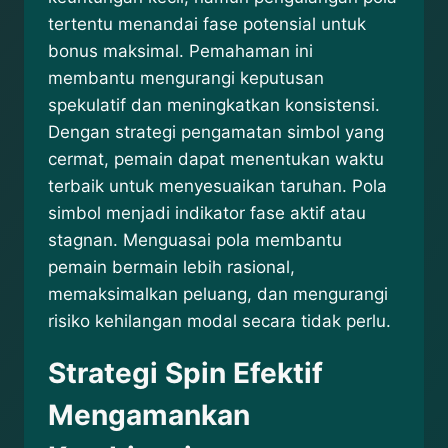
tertentu menandai fase potensial untuk
bonus maksimal. Pemahaman ini
membantu mengurangi keputusan
spekulatif dan meningkatkan konsistensi.
Dengan strategi pengamatan simbol yang
cermat, pemain dapat menentukan waktu
terbaik untuk menyesuaikan taruhan. Pola
simbol menjadi indikator fase aktif atau
stagnan. Menguasai pola membantu
pemain bermain lebih rasional,
memaksimalkan peluang, dan mengurangi
risiko kehilangan modal secara tidak perlu.
Strategi Spin Efektif
Mengamankan