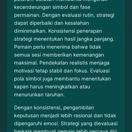
kecenderungan simbol dan fase
permainan. Dengan evaluasi rutin, strategi
dapat diperbaiki dan kesalahan
diminimalkan. Konsistensi penerapan
strategi menentukan hasil jangka panjang.
Pemain perlu menerima bahwa tidak
semua sesi memberikan kemenangan
maksimal. Pendekatan realistis menjaga
motivasi tetap stabil dan fokus. Evaluasi
pola simbol juga membantu menentukan
kapan harus meningkatkan atau
menurunkan taruhan.
Dengan konsistensi, pengambilan
keputusan menjadi lebih rasional dan tidak
dipengaruhi emosi. Strategi yang dievaluasi
berkala membuat pemain lebih percaya diri