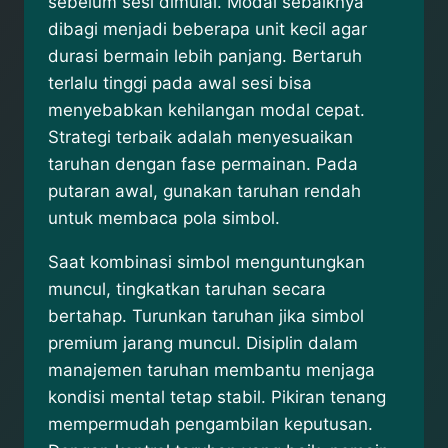
sebelum sesi dimulai. Modal sebaiknya
dibagi menjadi beberapa unit kecil agar
durasi bermain lebih panjang. Bertaruh
terlalu tinggi pada awal sesi bisa
menyebabkan kehilangan modal cepat.
Strategi terbaik adalah menyesuaikan
taruhan dengan fase permainan. Pada
putaran awal, gunakan taruhan rendah
untuk membaca pola simbol.
Saat kombinasi simbol menguntungkan
muncul, tingkatkan taruhan secara
bertahap. Turunkan taruhan jika simbol
premium jarang muncul. Disiplin dalam
manajemen taruhan membantu menjaga
kondisi mental tetap stabil. Pikiran tenang
mempermudah pengambilan keputusan.