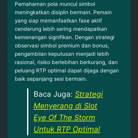
Pemahaman pola muncul simbol
meningkatkan disiplin bermain. Pemain
yang siap memanfaatkan fase aktif
cenderung lebih sering mendapatkan
kemenangan signifikan. Dengan strategi
observasi simbol premium dan bonus,
pengambilan keputusan menjadi lebih
rasional, risiko berlebihan berkurang, dan
peluang RTP optimal dapat dijaga dengan
baik sepanjang sesi bermain.
Baca Juga:
Strategi
Menyerang di Slot
Eye Of The Storm
Untuk RTP Optimal