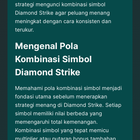
strategi mengunci kombinasi simbol
Diamond Strike agar peluang menang
meningkat dengan cara konsisten dan
terukur.
Mengenal Pola
Kombinasi Simbol
Diamond Strike
Memahami pola kombinasi simbol menjadi
fondasi utama sebelum menerapkan
strategi menang di Diamond Strike. Setiap
simbol memiliki nilai berbeda yang
memengaruhi total kemenangan.
Kombinasi simbol yang tepat memicu
multiplier atau putaran bonus tambahan.