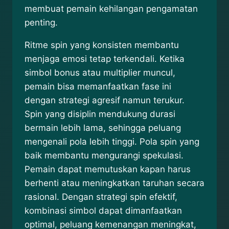
membuat pemain kehilangan pengamatan
penting.
Ritme spin yang konsisten membantu
menjaga emosi tetap terkendali. Ketika
simbol bonus atau multiplier muncul,
pemain bisa memanfaatkan fase ini
dengan strategi agresif namun terukur.
Spin yang disiplin mendukung durasi
bermain lebih lama, sehingga peluang
mengenali pola lebih tinggi. Pola spin yang
baik membantu mengurangi spekulasi.
Pemain dapat memutuskan kapan harus
berhenti atau meningkatkan taruhan secara
rasional. Dengan strategi spin efektif,
kombinasi simbol dapat dimanfaatkan
optimal, peluang kemenangan meningkat,