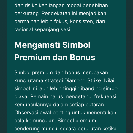
dan risiko kehilangan modal berlebihan
berkurang. Pendekatan ini menjadikan
permainan lebih fokus, konsisten, dan
rasional sepanjang sesi.
Mengamati Simbol
Premium dan Bonus
Simbol premium dan bonus merupakan
kunci utama strategi Diamond Strike. Nilai
simbol ini jauh lebih tinggi dibanding simbol
biasa. Pemain harus mengetahui frekuensi
kemunculannya dalam setiap putaran.
Observasi awal penting untuk menentukan
pola kemunculan. Simbol premium
cenderung muncul secara berurutan ketika