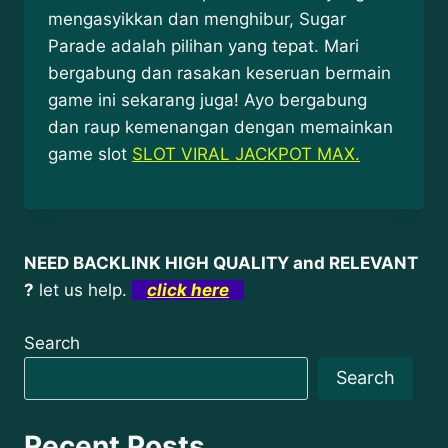
mengasyikkan dan menghibur, Sugar
Parade adalah pilihan yang tepat. Mari
bergabung dan rasakan keseruan bermain
game ini sekarang juga! Ayo bergabung
dan raup kemenangan dengan memainkan
game slot
SLOT VIRAL JACKPOT MAX.
NEED BACKLINK HIGH QUALITY and RELEVANT
?
let us help.
click here
Search
Search
Recent Posts