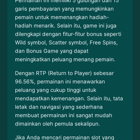
Permainan ini memiliki 5 gulungan dan 15
garis pembayaran yang memungkinkan
pemain untuk memenangkan hadiah-
hadiah menarik. Selain itu, game ini juga
dilengkapi dengan fitur-fitur bonus seperti
Wild symbol, Scatter symbol, Free Spins,
dan Bonus Game yang dapat
meningkatkan peluang menang pemain.
Dengan RTP (Return to Player) sebesar
96.56%, permainan ini menawarkan
peluang yang cukup tinggi untuk
mendapatkan kemenangan. Selain itu, tata
letak dan navigasi yang sederhana
membuat permainan ini sangat mudah
dimainkan oleh pemula sekalipun.
Jika Anda mencari permainan slot yang