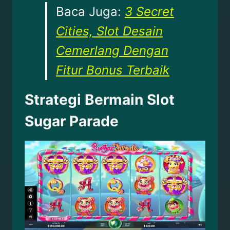
Baca Juga:
3 Secret
Cities, Slot Desain
Cemerlang Dengan
Fitur Bonus Terbaik
Strategi Bermain Slot
Sugar Parade