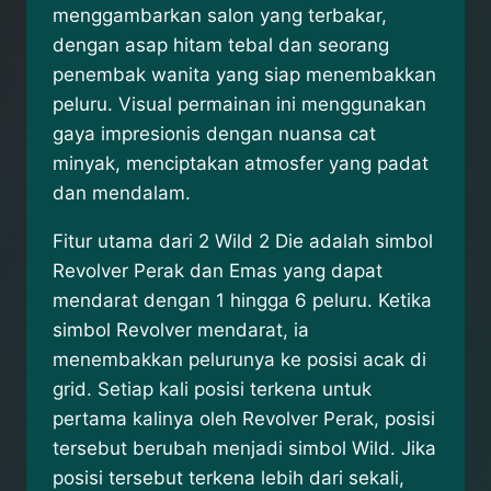
menggambarkan salon yang terbakar,
dengan asap hitam tebal dan seorang
penembak wanita yang siap menembakkan
peluru. Visual permainan ini menggunakan
gaya impresionis dengan nuansa cat
minyak, menciptakan atmosfer yang padat
dan mendalam.
Fitur utama dari 2 Wild 2 Die adalah simbol
Revolver Perak dan Emas yang dapat
mendarat dengan 1 hingga 6 peluru. Ketika
simbol Revolver mendarat, ia
menembakkan pelurunya ke posisi acak di
grid. Setiap kali posisi terkena untuk
pertama kalinya oleh Revolver Perak, posisi
tersebut berubah menjadi simbol Wild. Jika
posisi tersebut terkena lebih dari sekali,