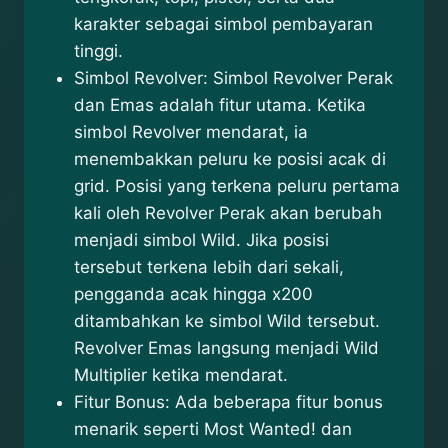
karakter sebagai simbol pembayaran
tinggi.
Simbol Revolver: Simbol Revolver Perak
dan Emas adalah fitur utama. Ketika
simbol Revolver mendarat, ia
menembakkan peluru ke posisi acak di
grid. Posisi yang terkena peluru pertama
kali oleh Revolver Perak akan berubah
menjadi simbol Wild. Jika posisi
tersebut terkena lebih dari sekali,
pengganda acak hingga x200
ditambahkan ke simbol Wild tersebut.
Revolver Emas langsung menjadi Wild
Multiplier ketika mendarat.
Fitur Bonus: Ada beberapa fitur bonus
menarik seperti Most Wanted! dan