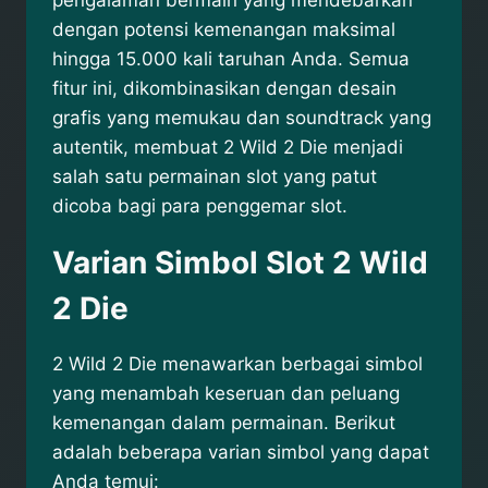
dengan potensi kemenangan maksimal
hingga 15.000 kali taruhan Anda. Semua
fitur ini, dikombinasikan dengan desain
grafis yang memukau dan soundtrack yang
autentik, membuat 2 Wild 2 Die menjadi
salah satu permainan slot yang patut
dicoba bagi para penggemar slot.
Varian Simbol Slot 2 Wild
2 Die
2 Wild 2 Die menawarkan berbagai simbol
yang menambah keseruan dan peluang
kemenangan dalam permainan. Berikut
adalah beberapa varian simbol yang dapat
Anda temui: