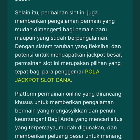
Selain itu, permainan slot ini juga
memberikan pengalaman bermain yang
mudah dimengerti bagi pemain baru
maupun yang sudah berpengalaman.
Dengan sistem taruhan yang fleksibel dan
potensi untuk mendapatkan jackpot besar,
permainan slot ini merupakan pilihan yang
tepat bagi para penggemar
POLA
JACKPOT SLOT DANA
.
Platform permainan online yang dirancang
khusus untuk memberikan pengalaman
bermain yang mengasyikkan dan penuh
keuntungan! Bagi Anda yang mencari situs
yang terpercaya, mudah digunakan, dan
memberikan peluang besar untuk menang,