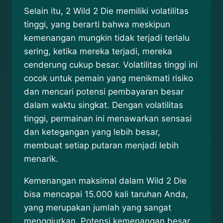
Selain itu, 2 Wild 2 Die memiliki volatilitas
tinggi, yang berarti bahwa meskipun
kemenangan mungkin tidak terjadi terlalu
sering, ketika mereka terjadi, mereka
cenderung cukup besar. Volatilitas tinggi ini
cocok untuk pemain yang menikmati risiko
dan mencari potensi pembayaran besar
dalam waktu singkat. Dengan volatilitas
tinggi, permainan ini menawarkan sensasi
dan ketegangan yang lebih besar,
membuat setiap putaran menjadi lebih
menarik.
Kemenangan maksimal dalam Wild 2 Die
bisa mencapai 15.000 kali taruhan Anda,
yang merupakan jumlah yang sangat
menggiurkan. Potensi kemenangan besar