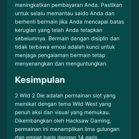
meningkatkan pembayaran Anda. Pastikan
untuk selalu memantau saldo Anda dan
berhenti bermain jika Anda mencapai batas
kerugian yang telah Anda tetapkan
sebelumnya. Bermain dengan disiplin dan
tidak terbawa emosi adalah kunci untuk
menjaga pengalaman bermain tetap
menyenangkan dan menguntungkan.
Kesimpulan
2 Wild 2 Die adalah permainan slot yang
memikat dengan tema Wild West yang
penuh aksi dan visual yang memukau.
Dikembangkan oleh Hacksaw Gaming,
permainan ini menampilkan lima gulungan
dan empat baris dengan 14 garis