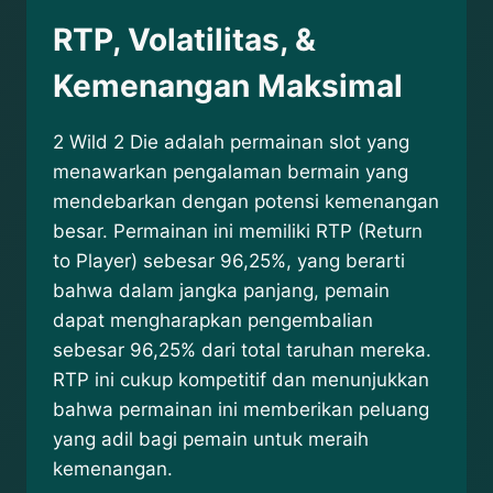
RTP, Volatilitas, &
Kemenangan Maksimal
2 Wild 2 Die adalah permainan slot yang
menawarkan pengalaman bermain yang
mendebarkan dengan potensi kemenangan
besar. Permainan ini memiliki RTP (Return
to Player) sebesar 96,25%, yang berarti
bahwa dalam jangka panjang, pemain
dapat mengharapkan pengembalian
sebesar 96,25% dari total taruhan mereka.
RTP ini cukup kompetitif dan menunjukkan
bahwa permainan ini memberikan peluang
yang adil bagi pemain untuk meraih
kemenangan.