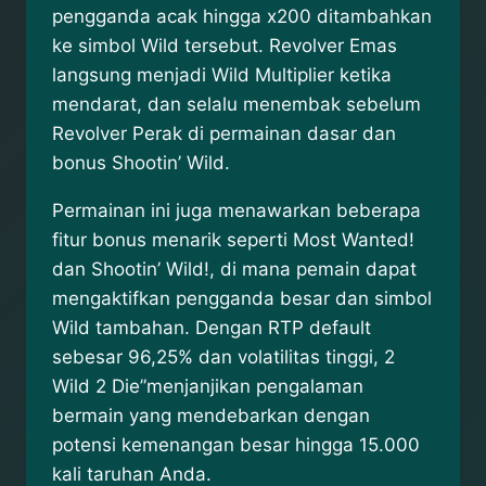
pengganda acak hingga x200 ditambahkan
ke simbol Wild tersebut. Revolver Emas
langsung menjadi Wild Multiplier ketika
mendarat, dan selalu menembak sebelum
Revolver Perak di permainan dasar dan
bonus Shootin’ Wild.
Permainan ini juga menawarkan beberapa
fitur bonus menarik seperti Most Wanted!
dan Shootin’ Wild!, di mana pemain dapat
mengaktifkan pengganda besar dan simbol
Wild tambahan. Dengan RTP default
sebesar 96,25% dan volatilitas tinggi, 2
Wild 2 Die”menjanjikan pengalaman
bermain yang mendebarkan dengan
potensi kemenangan besar hingga 15.000
kali taruhan Anda.