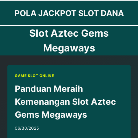
Skip
POLA JACKPOT SLOT DANA
to
content
Slot Aztec Gems
Megaways
GAME SLOT ONLINE
Panduan Meraih
Kemenangan Slot Aztec
Gems Megaways
06/30/2025