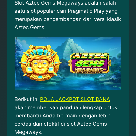
Slot Aztec Gems Megaways adalah salah
satu slot populer dari Pragmatic Play yang
merupakan pengembangan dari versi klasik
Aztec Gems.
Berikut ini
POLA JACKPOT SLOT DANA
akan memberikan panduan lengkap untuk
membantu Anda bermain dengan lebih
cerdas dan efektif di slot Aztec Gems
Megaways.