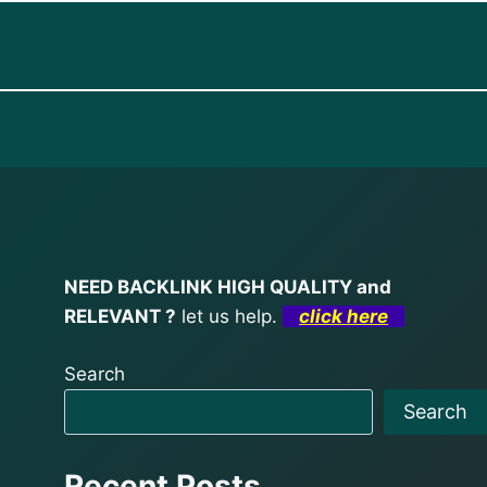
NEED BACKLINK HIGH QUALITY and
RELEVANT ?
let us help.
click here
Search
Search
Recent Posts