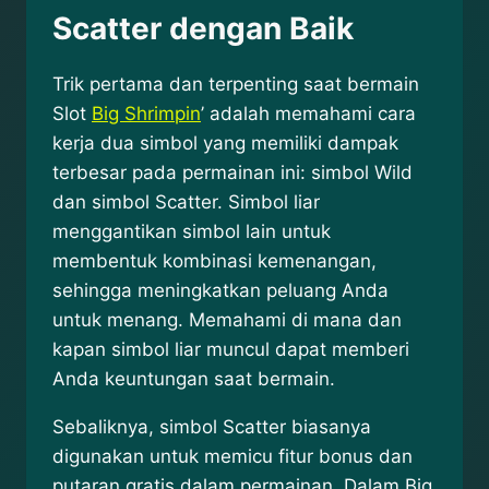
Scatter dengan Baik
Trik pertama dan terpenting saat bermain
Slot
Big Shrimpin
’ adalah memahami cara
kerja dua simbol yang memiliki dampak
terbesar pada permainan ini: simbol Wild
dan simbol Scatter. Simbol liar
menggantikan simbol lain untuk
membentuk kombinasi kemenangan,
sehingga meningkatkan peluang Anda
untuk menang. Memahami di mana dan
kapan simbol liar muncul dapat memberi
Anda keuntungan saat bermain.
Sebaliknya, simbol Scatter biasanya
digunakan untuk memicu fitur bonus dan
putaran gratis dalam permainan. Dalam Big