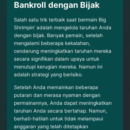
Bankroll dengan Bijak
Salah satu trik terbaik saat bermain Big
Shrimpin’ adalah mengelola taruhan Anda
dengan bijak. Banyak pemain, setelah
mengalami beberapa kekalahan,
cenderung meningkatkan taruhan mereka
secara signifikan dalam upaya untuk
menutupi kerugian mereka. Namun ini
adalah strategi yang berisiko.
Setelah Anda memainkan beberapa
putaran dan merasa nyaman dengan
permainannya, Anda dapat meningkatkan
taruhan Anda secara bertahap. Namun,
berhati-hatilah untuk tidak melampaui
anggaran yang telah ditetapkan