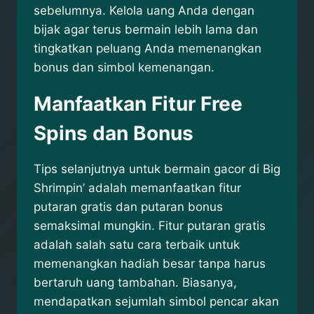
sebelumnya. Kelola uang Anda dengan
bijak agar terus bermain lebih lama dan
tingkatkan peluang Anda memenangkan
bonus dan simbol kemenangan.
Manfaatkan Fitur Free
Spins dan Bonus
Tips selanjutnya untuk bermain gacor di Big
Shrimpin’ adalah memanfaatkan fitur
putaran gratis dan putaran bonus
semaksimal mungkin. Fitur putaran gratis
adalah salah satu cara terbaik untuk
memenangkan hadiah besar tanpa harus
bertaruh uang tambahan. Biasanya,
mendapatkan sejumlah simbol pencar akan