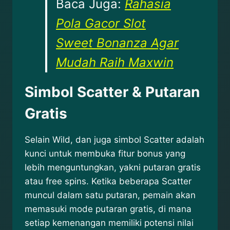
Baca Juga:
Rahasia
Pola Gacor Slot
Sweet Bonanza Agar
Mudah Raih Maxwin
Simbol Scatter & Putaran
Gratis
Selain Wild, dan juga simbol Scatter adalah
kunci untuk membuka fitur bonus yang
lebih menguntungkan, yakni putaran gratis
atau free spins. Ketika beberapa Scatter
muncul dalam satu putaran, pemain akan
memasuki mode putaran gratis, di mana
setiap kemenangan memiliki potensi nilai