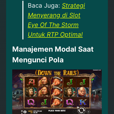
Baca Juga:
Strategi
Menyerang di Slot
Eye Of The Storm
Untuk RTP Optimal
Manajemen Modal Saat
Mengunci Pola