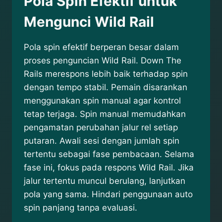
Pola Spin Efektif untuk
Mengunci Wild Rail
Pola spin efektif berperan besar dalam
proses penguncian Wild Rail. Down The
Rails merespons lebih baik terhadap spin
dengan tempo stabil. Pemain disarankan
menggunakan spin manual agar kontrol
tetap terjaga. Spin manual memudahkan
pengamatan perubahan jalur rel setiap
putaran. Awali sesi dengan jumlah spin
tertentu sebagai fase pembacaan. Selama
fase ini, fokus pada respons Wild Rail. Jika
jalur tertentu muncul berulang, lanjutkan
pola yang sama. Hindari penggunaan auto
spin panjang tanpa evaluasi.