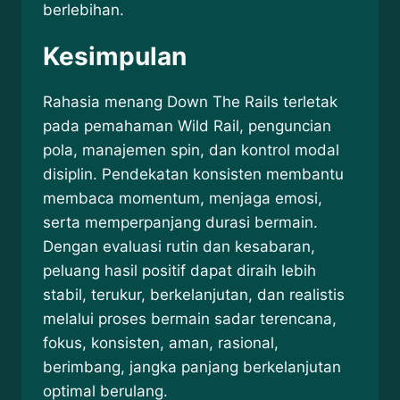
berlebihan.
Kesimpulan
Rahasia menang Down The Rails terletak
pada pemahaman Wild Rail, penguncian
pola, manajemen spin, dan kontrol modal
disiplin. Pendekatan konsisten membantu
membaca momentum, menjaga emosi,
serta memperpanjang durasi bermain.
Dengan evaluasi rutin dan kesabaran,
peluang hasil positif dapat diraih lebih
stabil, terukur, berkelanjutan, dan realistis
melalui proses bermain sadar terencana,
fokus, konsisten, aman, rasional,
berimbang, jangka panjang berkelanjutan
optimal berulang.