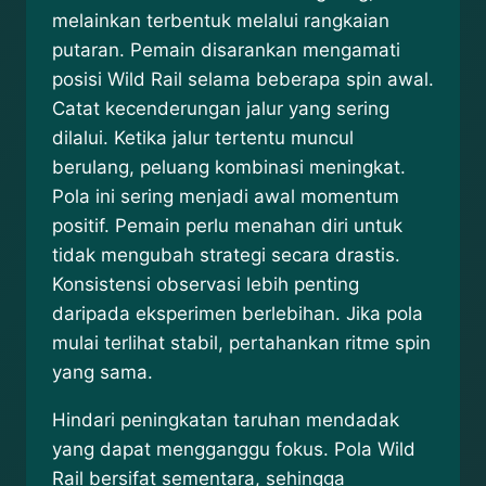
melainkan terbentuk melalui rangkaian
putaran. Pemain disarankan mengamati
posisi Wild Rail selama beberapa spin awal.
Catat kecenderungan jalur yang sering
dilalui. Ketika jalur tertentu muncul
berulang, peluang kombinasi meningkat.
Pola ini sering menjadi awal momentum
positif. Pemain perlu menahan diri untuk
tidak mengubah strategi secara drastis.
Konsistensi observasi lebih penting
daripada eksperimen berlebihan. Jika pola
mulai terlihat stabil, pertahankan ritme spin
yang sama.
Hindari peningkatan taruhan mendadak
yang dapat mengganggu fokus. Pola Wild
Rail bersifat sementara, sehingga