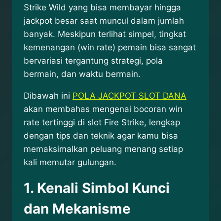
Strike Wild yang bisa membayar hingga
jackpot besar saat muncul dalam jumlah
banyak. Meskipun terlihat simpel, tingkat
kemenangan (win rate) pemain bisa sangat
bervariasi tergantung strategi, pola
bermain, dan waktu bermain.
Dibawah ini
POLA JACKPOT SLOT DANA
akan membahas mengenai bocoran win
rate tertinggi di slot Fire Strike, lengkap
dengan tips dan teknik agar kamu bisa
memaksimalkan peluang menang setiap
kali memutar gulungan.
1. Kenali Simbol Kunci
dan Mekanisme