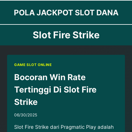
Skip
POLA JACKPOT SLOT DANA
to
content
Slot Fire Strike
GAME SLOT ONLINE
Bocoran Win Rate
Tertinggi Di Slot Fire
Strike
06/30/2025
Slot Fire Strike dari Pragmatic Play adalah