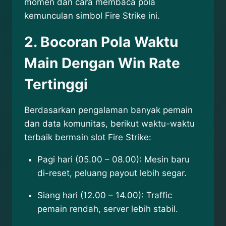
momen dan cara membaca pola
kemunculan simbol Fire Strike ini.
2. Bocoran Pola Waktu
Main Dengan Win Rate
Tertinggi
Berdasarkan pengalaman banyak pemain
dan data komunitas, berikut waktu-waktu
terbaik bermain slot Fire Strike:
Pagi hari (05.00 – 08.00): Mesin baru
di-reset, peluang payout lebih segar.
Siang hari (12.00 – 14.00): Traffic
pemain rendah, server lebih stabil.