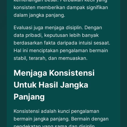
konsisten memberikan dampak signifikan
dalam jangka panjang.
Evaluasi juga menjaga disiplin. Dengan
data pribadi, keputusan lebih banyak
berdasarkan fakta daripada intuisi sesaat.
Hal ini menciptakan pengalaman bermain
stabil, terarah, dan memuaskan.
Menjaga Konsistensi
Untuk Hasil Jangka
Panjang
Konsistensi adalah kunci pengalaman
bermain jangka panjang. Bermain dengan
pendekatan yang sama dan disiplin