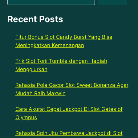
Recent Posts
Fitur Bonus Slot Candy Burst Yang Bisa
Meningkatkan Kemenangan
Trik Slot Torii Tumble dengan Hadiah
Menggiurkan
Rahasia Pola Gacor Slot Sweet Bonanza Agar
Mudah Raih Maxwin
Cara Akurat Cepat Jackpot Di Slot Gates of
Olympus
Rahasia Spin Jitu Pembawa Jackpot di Slot