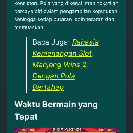
konsisten. Pola yang dikenali meningkatkan
percaya diri dalam pengambilan keputusan,
sehingga setiap putaran lebih terarah dan
memuaskan.
Baca Juga:
Rahasia
Kemenangan Slot
Mahjong Wins 2
Dengan Pola
Bertahap
Waktu Bermain yang
Tepat