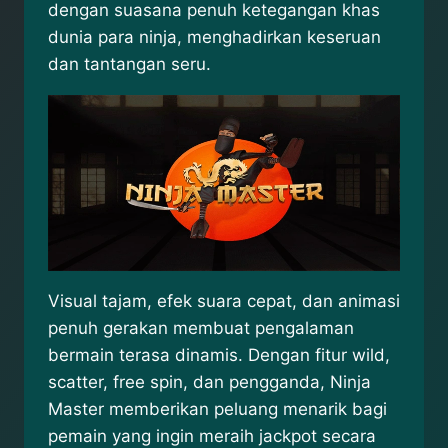
dengan suasana penuh ketegangan khas
dunia para ninja, menghadirkan keseruan
dan tantangan seru.
Visual tajam, efek suara cepat, dan animasi
penuh gerakan membuat pengalaman
bermain terasa dinamis. Dengan fitur wild,
scatter, free spin, dan pengganda, Ninja
Master memberikan peluang menarik bagi
pemain yang ingin meraih jackpot secara