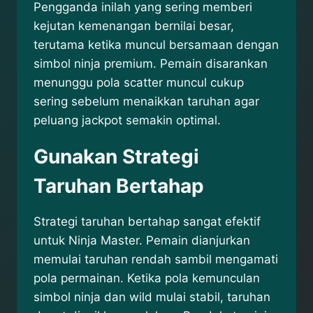
Pengganda inilah yang sering memberi
kejutan kemenangan bernilai besar,
terutama ketika muncul bersamaan dengan
simbol ninja premium. Pemain disarankan
menunggu pola scatter muncul cukup
sering sebelum menaikkan taruhan agar
peluang jackpot semakin optimal.
Gunakan Strategi
Taruhan Bertahap
Strategi taruhan bertahap sangat efektif
untuk Ninja Master. Pemain dianjurkan
memulai taruhan rendah sambil mengamati
pola permainan. Ketika pola kemunculan
simbol ninja dan wild mulai stabil, taruhan