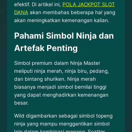
efektif. Di artikel ini,
POLA JACKPOT SLOT
DANA
akan membahas beberapa hal yang
akan meningkatkan kemenangan kalian.
Pahami Simbol Ninja dan
Artefak Penting
Simbol premium dalam Ninja Master
meliputi ninja merah, ninja biru, pedang,
dan bintang shuriken. Ninja merah
biasanya menjadi simbol bernilai tinggi
yang dapat menghadirkan kemenangan
besar.
Wild digambarkan sebagai simbol topeng
ninja yang mampu menggantikan simbol
lain dalam kombinasi menang. Scatter