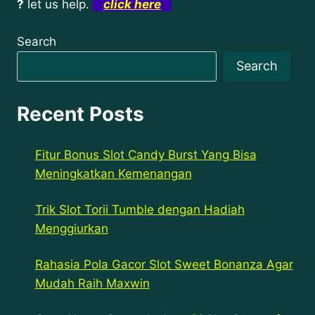
?
let us help.
click here
Search
Search
Recent Posts
Fitur Bonus Slot Candy Burst Yang Bisa
Meningkatkan Kemenangan
Trik Slot Torii Tumble dengan Hadiah
Menggiurkan
Rahasia Pola Gacor Slot Sweet Bonanza Agar
Mudah Raih Maxwin