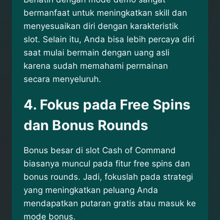
bermanfaat untuk meningkatkan skill dan
menyesuaikan diri dengan karakteristik
slot. Selain itu, Anda bisa lebih percaya diri
saat mulai bermain dengan uang asli
karena sudah memahami permainan
secara menyeluruh.
4. Fokus pada Free Spins
dan Bonus Rounds
Bonus besar di slot Cash of Command
biasanya muncul pada fitur free spins dan
bonus rounds. Jadi, fokuslah pada strategi
yang meningkatkan peluang Anda
mendapatkan putaran gratis atau masuk ke
mode bonus.