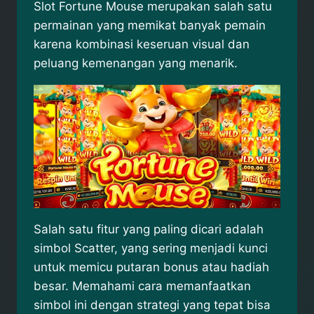
Slot Fortune Mouse merupakan salah satu
permainan yang memikat banyak pemain
karena kombinasi keseruan visual dan
peluang kemenangan yang menarik.
Salah satu fitur yang paling dicari adalah
simbol Scatter, yang sering menjadi kunci
untuk memicu putaran bonus atau hadiah
besar. Memahami cara memanfaatkan
simbol ini dengan strategi yang tepat bisa