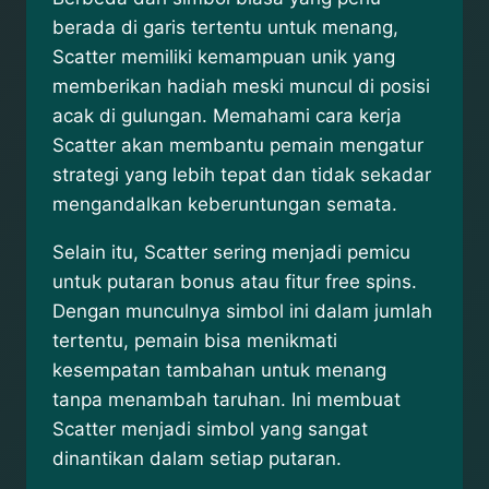
berada di garis tertentu untuk menang,
Scatter memiliki kemampuan unik yang
memberikan hadiah meski muncul di posisi
acak di gulungan. Memahami cara kerja
Scatter akan membantu pemain mengatur
strategi yang lebih tepat dan tidak sekadar
mengandalkan keberuntungan semata.
Selain itu, Scatter sering menjadi pemicu
untuk putaran bonus atau fitur free spins.
Dengan munculnya simbol ini dalam jumlah
tertentu, pemain bisa menikmati
kesempatan tambahan untuk menang
tanpa menambah taruhan. Ini membuat
Scatter menjadi simbol yang sangat
dinantikan dalam setiap putaran.