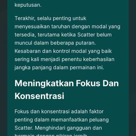
keputusan.
Terakhir, selalu penting untuk
menyesuaikan taruhan dengan modal yang
tersedia, terutama ketika Scatter belum
muncul dalam beberapa putaran.
Kesabaran dan kontrol modal yang baik
sering kali menjadi penentu keberhasilan
jangka panjang dalam permainan ini.
Meningkatkan Fokus Dan
Konsentrasi
Fokus dan konsentrasi adalah faktor
penting dalam memanfaatkan peluang
Scatter. Menghindari gangguan dan