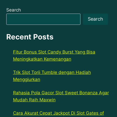
Search
Search
Recent Posts
Fitur Bonus Slot Candy Burst Yang Bisa
Meningkatkan Kemenangan
Trik Slot Torii Tumble dengan Hadiah
Menggiurkan
Rahasia Pola Gacor Slot Sweet Bonanza Agar
Mudah Raih Maxwin
Cara Akurat Cepat Jackpot Di Slot Gates of