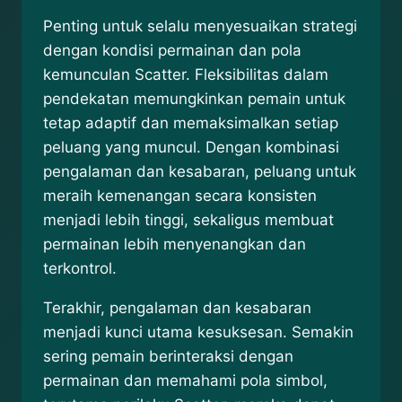
Penting untuk selalu menyesuaikan strategi
dengan kondisi permainan dan pola
kemunculan Scatter. Fleksibilitas dalam
pendekatan memungkinkan pemain untuk
tetap adaptif dan memaksimalkan setiap
peluang yang muncul. Dengan kombinasi
pengalaman dan kesabaran, peluang untuk
meraih kemenangan secara konsisten
menjadi lebih tinggi, sekaligus membuat
permainan lebih menyenangkan dan
terkontrol.
Terakhir, pengalaman dan kesabaran
menjadi kunci utama kesuksesan. Semakin
sering pemain berinteraksi dengan
permainan dan memahami pola simbol,