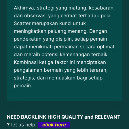
Akhirnya, strategi yang matang, kesabaran,
dan observasi yang cermat terhadap pola
Scatter merupakan kunci untuk
meningkatkan peluang menang. Dengan
pendekatan yang disiplin, setiap pemain
dapat menikmati permainan secara optimal
dan meraih potensi kemenangan terbaik.
Kombinasi ketiga faktor ini menciptakan
pengalaman bermain yang lebih terarah,
strategis, dan memuaskan bagi setiap
pemain.
NEED BACKLINK HIGH QUALITY and RELEVANT
?
let us help.
click here