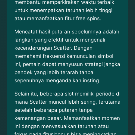
membantu memperkirakan waktu terbaik
untuk menempatkan taruhan lebih tinggi
atau memanfaatkan fitur free spins.
Mencatat hasil putaran sebelumnya adalah
langkah yang efektif untuk mengenali
kecenderungan Scatter. Dengan
memahami frekuensi kemunculan simbol
ini, pemain dapat menyusun strategi jangka
pendek yang lebih terarah tanpa
sepenuhnya mengandalkan insting.
Selain itu, beberapa slot memiliki periode di
mana Scatter muncul lebih sering, terutama
setelah beberapa putaran tanpa
kemenangan besar. Memanfaatkan momen
ini dengan menyesuaikan taruhan atau
fokus pada fitur bonus bisa meningkatkan