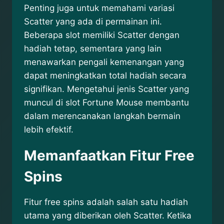
Penting juga untuk memahami variasi
Scatter yang ada di permainan ini.
Beberapa slot memiliki Scatter dengan
hadiah tetap, sementara yang lain
menawarkan pengali kemenangan yang
dapat meningkatkan total hadiah secara
signifikan. Mengetahui jenis Scatter yang
muncul di slot Fortune Mouse membantu
dalam merencanakan langkah bermain
lebih efektif.
Memanfaatkan Fitur Free
Spins
Fitur free spins adalah salah satu hadiah
utama yang diberikan oleh Scatter. Ketika