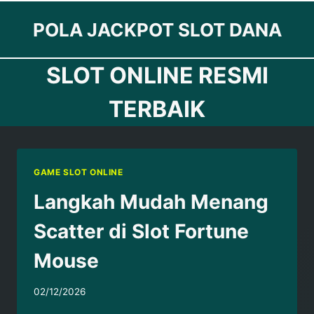
Skip
POLA JACKPOT SLOT DANA
to
content
SLOT ONLINE RESMI
TERBAIK
GAME SLOT ONLINE
Langkah Mudah Menang
Scatter di Slot Fortune
Mouse
02/12/2026