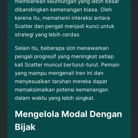
memberikan keuntungan yang lebih besar
dibandingkan kemenangan biasa. Oleh
karena itu, memahami interaksi antara
Scatter dan pengali menjadi kunci untuk
strategi yang lebih cerdas.
Selain itu, beberapa slot menawarkan
pengali progresif yang meningkat setiap
kali Scatter muncul berturut-turut. Pemain
yang mampu mengenali tren ini dan
menyesuaikan taruhan mereka dapat
memaksimalkan potensi kemenangan
dalam waktu yang lebih singkat.
Mengelola Modal Dengan
Bijak