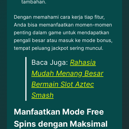
tambahan.
Dengan memahami cara kerja tiap fitur,
Anda bisa memanfaatkan momen-momen
penting dalam game untuk mendapatkan
pengali besar atau masuk ke mode bonus,
tempat peluang jackpot sering muncul.
Baca Juga:
Rahasia
Mudah Menang Besar
Bermain Slot Aztec
Smash
Manfaatkan Mode Free
Spins dengan Maksimal