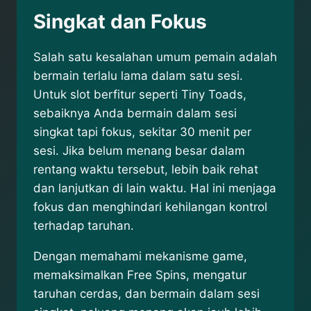
Singkat dan Fokus
Salah satu kesalahan umum pemain adalah
bermain terlalu lama dalam satu sesi.
Untuk slot berfitur seperti Tiny Toads,
sebaiknya Anda bermain dalam sesi
singkat tapi fokus, sekitar 30 menit per
sesi. Jika belum menang besar dalam
rentang waktu tersebut, lebih baik rehat
dan lanjutkan di lain waktu. Hal ini menjaga
fokus dan menghindari kehilangan kontrol
terhadap taruhan.
Dengan memahami mekanisme game,
memaksimalkan Free Spins, mengatur
taruhan cerdas, dan bermain dalam sesi