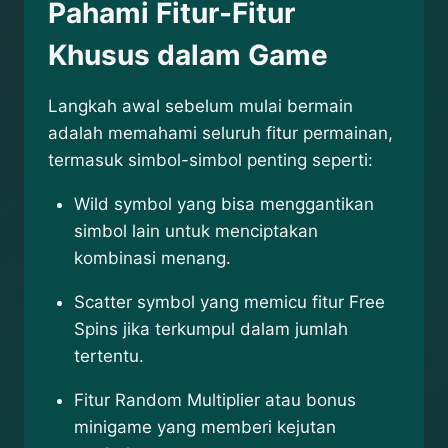
Pahami Fitur-Fitur
Khusus dalam Game
Langkah awal sebelum mulai bermain
adalah memahami seluruh fitur permainan,
termasuk simbol-simbol penting seperti:
Wild symbol yang bisa menggantikan
simbol lain untuk menciptakan
kombinasi menang.
Scatter symbol yang memicu fitur Free
Spins jika terkumpul dalam jumlah
tertentu.
Fitur Random Multiplier atau bonus
minigame yang memberi kejutan