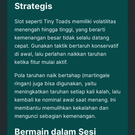
Strategis
Slot seperti Tiny Toads memiliki volatilitas
menengah hingga tinggi, yang berarti
kemenangan besar tidak selalu datang
cepat. Gunakan taktik bertaruh konservatif
di awal, lalu perlahan naikkan taruhan
ketika fitur mulai aktif.
Pola taruhan naik bertahap (martingale
ringan) juga bisa digunakan, yaitu
meningkatkan taruhan setiap kali kalah, lalu
kembali ke nominal awal saat menang. Ini
membantu memulihkan kekalahan dan
mengunci sebagian kemenangan.
Bermain dalam Sesi