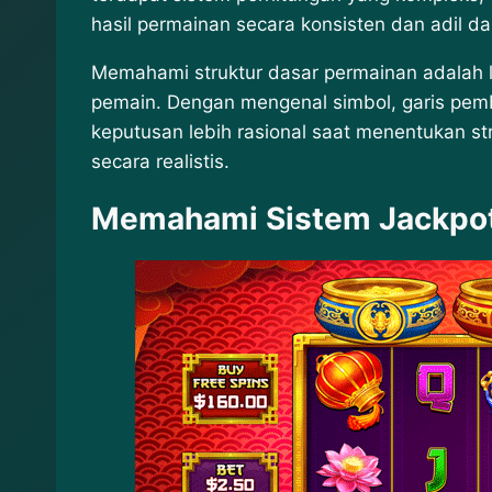
hasil permainan secara konsisten dan adil d
Memahami struktur dasar permainan adalah l
pemain. Dengan mengenal simbol, garis pem
keputusan lebih rasional saat menentukan s
secara realistis.
Memahami Sistem Jackpot 