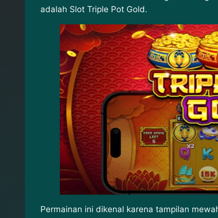
adalah Slot Triple Pot Gold.
Permainan ini dikenal karena tampilan mewah