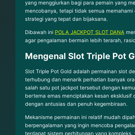
yang menggiurkan bagi para pemain yang men
mencobanya, tetapi tidak semua memahami
strategi yang tepat dan bijaksana.
Dibawah ini
POLA JACKPOT SLOT DANA
mem
agar pengalaman bermain lebih terarah, ras
Mengenal Slot Triple Pot
Slot Triple Pot Gold adalah permainan slot de
terhubung dan menarik perhatian banyak ora
salah satu pot jackpot tersebut dengan kem
bertema emas menciptakan kesan eksklusif 
dengan antusias dan penuh kegembiraan.
Mekanisme permainan ini relatif mudah dip
berpengalaman yang ingin mencoba pengalam
terdapat sistem perhitungan yang kompleks,