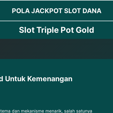
POLA JACKPOT SLOT DANA
Slot Triple Pot Gold
old Untuk Kemenangan
ai tema dan mekanisme menarik, salah satunya