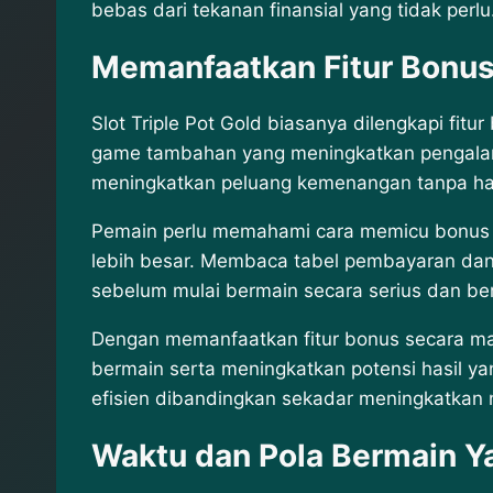
bebas dari tekanan finansial yang tidak perlu
Memanfaatkan Fitur Bonu
Slot Triple Pot Gold biasanya dilengkapi fitur
game tambahan yang meningkatkan pengalama
meningkatkan peluang kemenangan tanpa har
Pemain perlu memahami cara memicu bonus t
lebih besar. Membaca tabel pembayaran dan 
sebelum mulai bermain secara serius dan ber
Dengan memanfaatkan fitur bonus secara m
bermain serta meningkatkan potensi hasil yan
efisien dibandingkan sekadar meningkatkan ni
Waktu dan Pola Bermain Ya