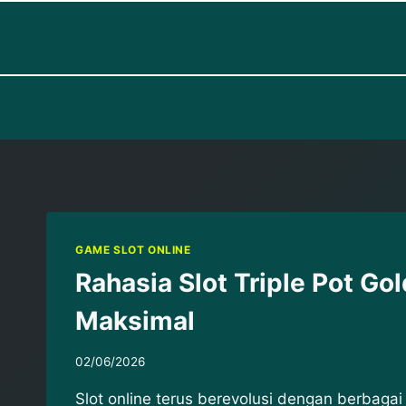
Skip
to
content
GAME SLOT ONLINE
Rahasia Slot Triple Pot G
Maksimal
02/06/2026
Slot online terus berevolusi dengan berbag