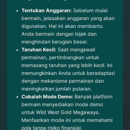
Tentukan Anggaran:
Sebelum mulai
bermain, jelasakan anggaran yang akan
digunakan. Hal ini akan membantu
Anda bermain dengan bijak dan
menghindari kerugian besar.
Taruhan Kecil:
Saat mengawali
permainan, pertimbangkan untuk
memasang taruhan yang lebih kecil. Ini
memungkinkan Anda untuk beradaptasi
dengan mekanisme permainan dan
meningkatkan jumlah putaran.
Cobalah Mode Demo:
Banyak platform
bermain menyediakan mode demo
untuk Wild West Gold Megaways.
Manfaatkan mode ini untuk memahami
pola tanpa risiko finansial.