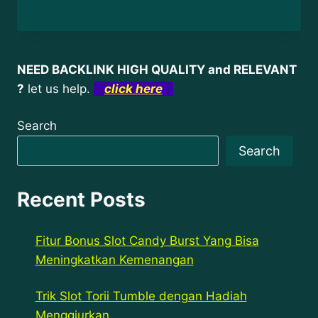
NEED BACKLINK HIGH QUALITY and RELEVANT
?
let us help.
click here
Search
Search
Recent Posts
Fitur Bonus Slot Candy Burst Yang Bisa
Meningkatkan Kemenangan
Trik Slot Torii Tumble dengan Hadiah
Menggiurkan