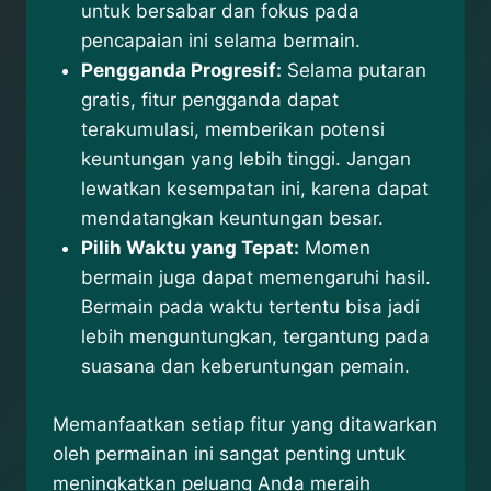
untuk bersabar dan fokus pada
pencapaian ini selama bermain.
Pengganda Progresif:
Selama putaran
gratis, fitur pengganda dapat
terakumulasi, memberikan potensi
keuntungan yang lebih tinggi. Jangan
lewatkan kesempatan ini, karena dapat
mendatangkan keuntungan besar.
Pilih Waktu yang Tepat:
Momen
bermain juga dapat memengaruhi hasil.
Bermain pada waktu tertentu bisa jadi
lebih menguntungkan, tergantung pada
suasana dan keberuntungan pemain.
Memanfaatkan setiap fitur yang ditawarkan
oleh permainan ini sangat penting untuk
meningkatkan peluang Anda meraih