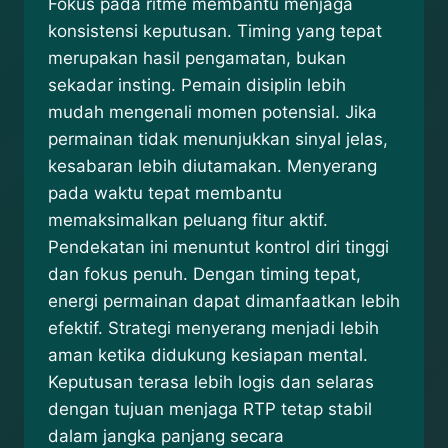
Fokus pada ritme membantu menjaga
konsistensi keputusan. Timing yang tepat
merupakan hasil pengamatan, bukan
sekadar insting. Pemain disiplin lebih
mudah mengenali momen potensial. Jika
permainan tidak menunjukkan sinyal jelas,
kesabaran lebih diutamakan. Menyerang
pada waktu tepat membantu
memaksimalkan peluang fitur aktif.
Pendekatan ini menuntut kontrol diri tinggi
dan fokus penuh. Dengan timing tepat,
energi permainan dapat dimanfaatkan lebih
efektif. Strategi menyerang menjadi lebih
aman ketika didukung kesiapan mental.
Keputusan terasa lebih logis dan selaras
dengan tujuan menjaga RTP tetap stabil
dalam jangka panjang secara