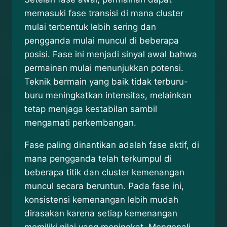
memasuki fase transisi di mana cluster
mulai terbentuk lebih sering dan
pengganda mulai muncul di beberapa
posisi. Fase ini menjadi sinyal awal bahwa
permainan mulai menunjukkan potensi.
Teknik bermain yang baik tidak terburu-
buru meningkatkan intensitas, melainkan
tetap menjaga kestabilan sambil
mengamati perkembangan.
Fase paling dinantikan adalah fase aktif, di
mana pengganda telah terkumpul di
beberapa titik dan cluster kemenangan
muncul secara beruntun. Pada fase ini,
konsistensi kemenangan lebih mudah
dirasakan karena setiap kemenangan