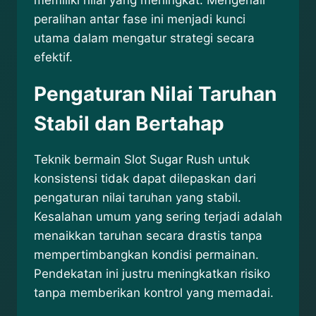
memiliki nilai yang meningkat. Mengenali
peralihan antar fase ini menjadi kunci
utama dalam mengatur strategi secara
efektif.
Pengaturan Nilai Taruhan
Stabil dan Bertahap
Teknik bermain Slot Sugar Rush untuk
konsistensi tidak dapat dilepaskan dari
pengaturan nilai taruhan yang stabil.
Kesalahan umum yang sering terjadi adalah
menaikkan taruhan secara drastis tanpa
mempertimbangkan kondisi permainan.
Pendekatan ini justru meningkatkan risiko
tanpa memberikan kontrol yang memadai.