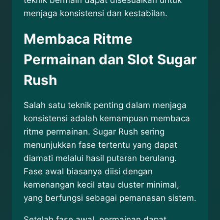
teknik bermain dapat disesuaikan untuk
menjaga konsistensi dan kestabilan.
Membaca Ritme
Permainan dan Slot Sugar
Rush
Salah satu teknik penting dalam menjaga
konsistensi adalah kemampuan membaca
ritme permainan. Sugar Rush sering
menunjukkan fase tertentu yang dapat
diamati melalui hasil putaran berulang.
Fase awal biasanya diisi dengan
kemenangan kecil atau cluster minimal,
yang berfungsi sebagai pemanasan sistem.
Setelah fase awal, permainan dapat