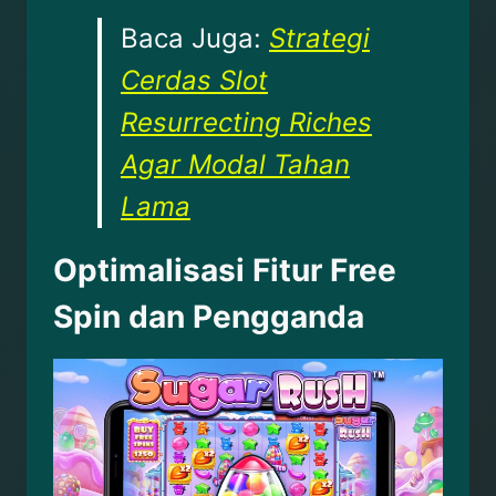
Baca Juga:
Strategi
Cerdas Slot
Resurrecting Riches
Agar Modal Tahan
Lama
Optimalisasi Fitur Free
Spin dan Pengganda