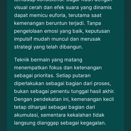
visual cerah dan efek suara yang dinamis
dapat memicu euforia, terutama saat
kemenangan beruntun terjadi. Tanpa
pengelolaan emosi yang baik, keputusan
impulsif mudah muncul dan merusak
strategi yang telah dibangun.
Teknik bermain yang matang
menempatkan fokus dan ketenangan
sebagai prioritas. Setiap putaran
diperlakukan sebagai bagian dari proses,
bukan sebagai penentu tunggal hasil akhir.
Dengan pendekatan ini, kemenangan kecil
tetap dihargai sebagai bagian dari
akumulasi, sementara kekalahan tidak
langsung dianggap sebagai kegagalan.