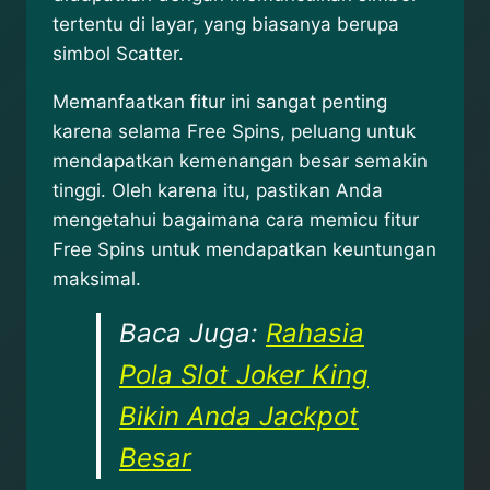
tertentu di layar, yang biasanya berupa
simbol Scatter.
Memanfaatkan fitur ini sangat penting
karena selama Free Spins, peluang untuk
mendapatkan kemenangan besar semakin
tinggi. Oleh karena itu, pastikan Anda
mengetahui bagaimana cara memicu fitur
Free Spins untuk mendapatkan keuntungan
maksimal.
Baca Juga:
Rahasia
Pola Slot Joker King
Bikin Anda Jackpot
Besar