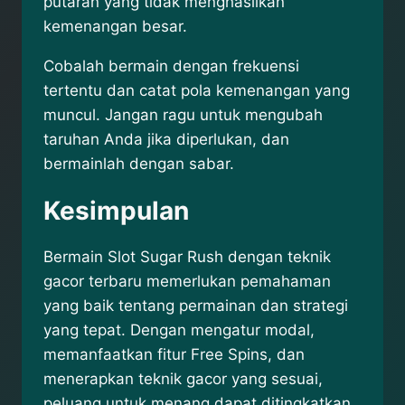
putaran yang tidak menghasilkan
kemenangan besar.
Cobalah bermain dengan frekuensi
tertentu dan catat pola kemenangan yang
muncul. Jangan ragu untuk mengubah
taruhan Anda jika diperlukan, dan
bermainlah dengan sabar.
Kesimpulan
Bermain Slot Sugar Rush dengan teknik
gacor terbaru memerlukan pemahaman
yang baik tentang permainan dan strategi
yang tepat. Dengan mengatur modal,
memanfaatkan fitur Free Spins, dan
menerapkan teknik gacor yang sesuai,
peluang untuk menang dapat ditingkatkan.