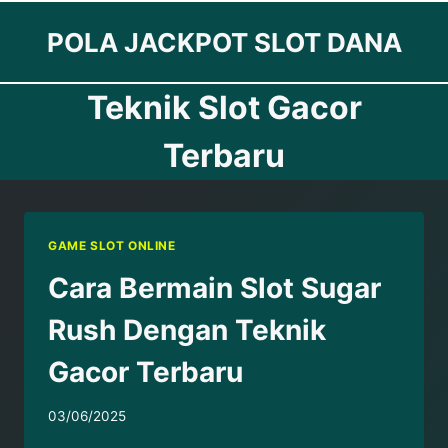
Skip
POLA JACKPOT SLOT DANA
to
content
Teknik Slot Gacor
Terbaru
GAME SLOT ONLINE
Cara Bermain Slot Sugar
Rush Dengan Teknik
Gacor Terbaru
03/06/2025