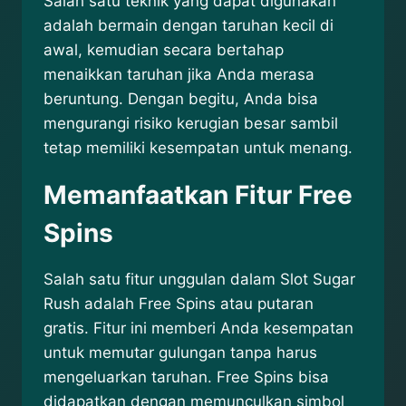
Salah satu teknik yang dapat digunakan
adalah bermain dengan taruhan kecil di
awal, kemudian secara bertahap
menaikkan taruhan jika Anda merasa
beruntung. Dengan begitu, Anda bisa
mengurangi risiko kerugian besar sambil
tetap memiliki kesempatan untuk menang.
Memanfaatkan Fitur Free
Spins
Salah satu fitur unggulan dalam Slot Sugar
Rush adalah Free Spins atau putaran
gratis. Fitur ini memberi Anda kesempatan
untuk memutar gulungan tanpa harus
mengeluarkan taruhan. Free Spins bisa
didapatkan dengan memunculkan simbol