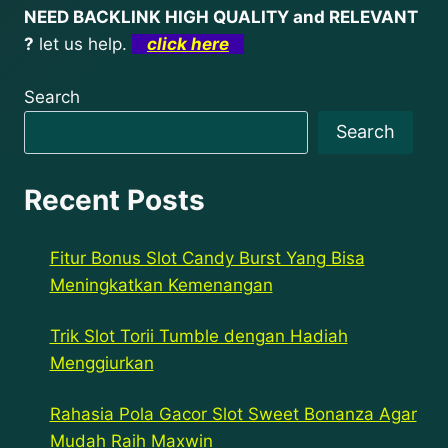
NEED BACKLINK HIGH QUALITY and RELEVANT
?
let us help.
click here
Search
Search
Recent Posts
Fitur Bonus Slot Candy Burst Yang Bisa
Meningkatkan Kemenangan
Trik Slot Torii Tumble dengan Hadiah
Menggiurkan
Rahasia Pola Gacor Slot Sweet Bonanza Agar
Mudah Raih Maxwin