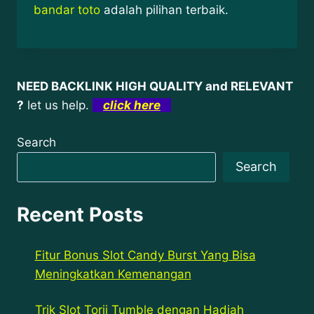
bandar toto
adalah pilihan terbaik.
NEED BACKLINK HIGH QUALITY and RELEVANT
?
let us help.
click here
Search
Search
Recent Posts
Fitur Bonus Slot Candy Burst Yang Bisa
Meningkatkan Kemenangan
Trik Slot Torii Tumble dengan Hadiah