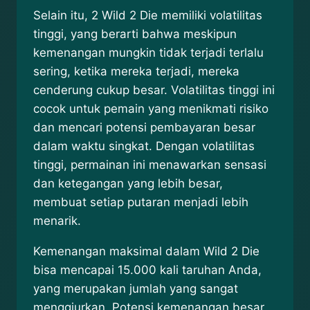
Selain itu, 2 Wild 2 Die memiliki volatilitas
tinggi, yang berarti bahwa meskipun
kemenangan mungkin tidak terjadi terlalu
sering, ketika mereka terjadi, mereka
cenderung cukup besar. Volatilitas tinggi ini
cocok untuk pemain yang menikmati risiko
dan mencari potensi pembayaran besar
dalam waktu singkat. Dengan volatilitas
tinggi, permainan ini menawarkan sensasi
dan ketegangan yang lebih besar,
membuat setiap putaran menjadi lebih
menarik.
Kemenangan maksimal dalam Wild 2 Die
bisa mencapai 15.000 kali taruhan Anda,
yang merupakan jumlah yang sangat
menggiurkan. Potensi kemenangan besar