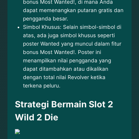
bonus Most Wanted!, di mana Anda
dapat memenangkan putaran gratis dan
pengganda besar.
Simbol Khusus: Selain simbol-simbol di
atas, ada juga simbol khusus seperti
poster Wanted yang muncul dalam fitur
bonus Most Wanted!. Poster ini
menampilkan nilai pengganda yang
dapat ditambahkan atau dikalikan
dengan total nilai Revolver ketika
terkena peluru.
Strategi Bermain Slot 2
Wild 2 Die