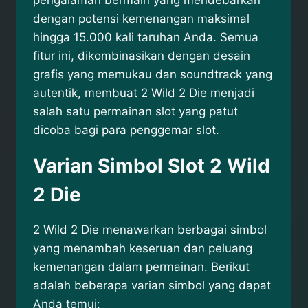
dengan potensi kemenangan maksimal
hingga 15.000 kali taruhan Anda. Semua
fitur ini, dikombinasikan dengan desain
grafis yang memukau dan soundtrack yang
autentik, membuat 2 Wild 2 Die menjadi
salah satu permainan slot yang patut
dicoba bagi para penggemar slot.
Varian Simbol Slot 2 Wild
2 Die
2 Wild 2 Die menawarkan berbagai simbol
yang menambah keseruan dan peluang
kemenangan dalam permainan. Berikut
adalah beberapa varian simbol yang dapat
Anda temui: