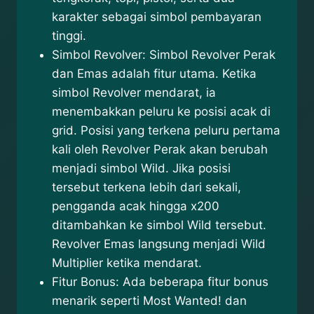
karakter sebagai simbol pembayaran
tinggi.
Simbol Revolver: Simbol Revolver Perak
dan Emas adalah fitur utama. Ketika
simbol Revolver mendarat, ia
menembakkan peluru ke posisi acak di
grid. Posisi yang terkena peluru pertama
kali oleh Revolver Perak akan berubah
menjadi simbol Wild. Jika posisi
tersebut terkena lebih dari sekali,
pengganda acak hingga x200
ditambahkan ke simbol Wild tersebut.
Revolver Emas langsung menjadi Wild
Multiplier ketika mendarat.
Fitur Bonus: Ada beberapa fitur bonus
menarik seperti Most Wanted! dan