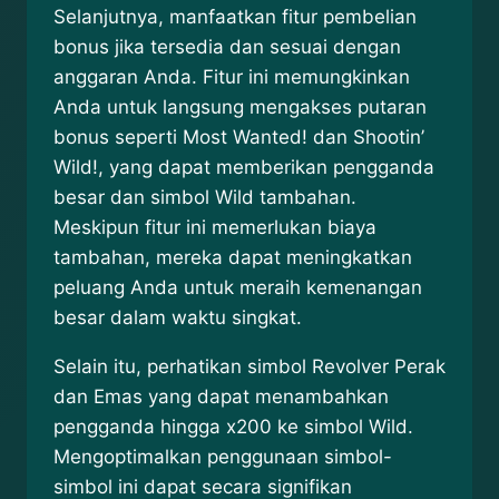
Selanjutnya, manfaatkan fitur pembelian
bonus jika tersedia dan sesuai dengan
anggaran Anda. Fitur ini memungkinkan
Anda untuk langsung mengakses putaran
bonus seperti Most Wanted! dan Shootin’
Wild!, yang dapat memberikan pengganda
besar dan simbol Wild tambahan.
Meskipun fitur ini memerlukan biaya
tambahan, mereka dapat meningkatkan
peluang Anda untuk meraih kemenangan
besar dalam waktu singkat.
Selain itu, perhatikan simbol Revolver Perak
dan Emas yang dapat menambahkan
pengganda hingga x200 ke simbol Wild.
Mengoptimalkan penggunaan simbol-
simbol ini dapat secara signifikan