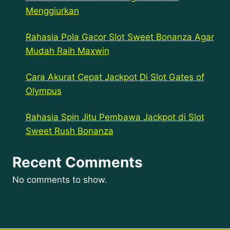
Menggiurkan
Rahasia Pola Gacor Slot Sweet Bonanza Agar
Mudah Raih Maxwin
Cara Akurat Cepat Jackpot Di Slot Gates of
Olympus
Rahasia Spin Jitu Pembawa Jackpot di Slot
Sweet Rush Bonanza
Recent Comments
No comments to show.