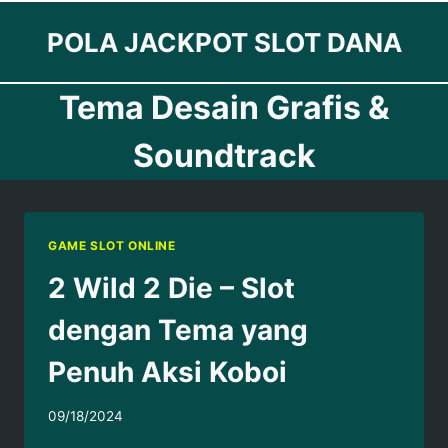
Skip
POLA JACKPOT SLOT DANA
to
content
Tema Desain Grafis &
Soundtrack
GAME SLOT ONLINE
2 Wild 2 Die – Slot
dengan Tema yang
Penuh Aksi Koboi
09/18/2024