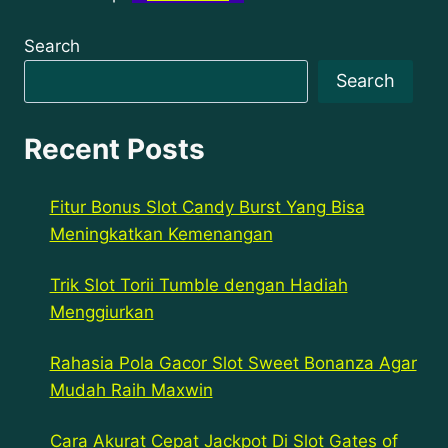
Search
Search
Recent Posts
Fitur Bonus Slot Candy Burst Yang Bisa
Meningkatkan Kemenangan
Trik Slot Torii Tumble dengan Hadiah
Menggiurkan
Rahasia Pola Gacor Slot Sweet Bonanza Agar
Mudah Raih Maxwin
Cara Akurat Cepat Jackpot Di Slot Gates of