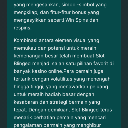
yang mengesankan, simbol-simbol yang
mengkilap, dan fitur-fitur bonus yang
mengasyikkan seperti Win Spins dan
respins.
Kombinasi antara elemen visual yang
memukau dan potensi untuk meraih
kemenangan besar telah membuat Slot
Blinged menjadi salah satu pilihan favorit di
banyak kasino online.Para pemain juga
tertarik dengan volatilitas yang menengah
hingga tinggi, yang menawarkan peluang
untuk meraih hadiah besar dengan
kesabaran dan strategi bermain yang
tepat. Dengan demikian, Slot Blinged terus
menarik perhatian pemain yang mencari
pengalaman bermain yang menghibur