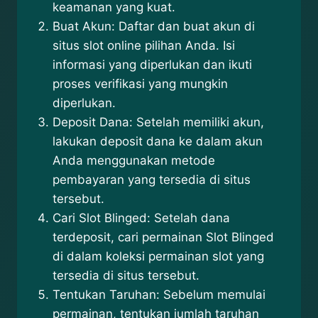
keamanan yang kuat.
Buat Akun: Daftar dan buat akun di
situs slot online pilihan Anda. Isi
informasi yang diperlukan dan ikuti
proses verifikasi yang mungkin
diperlukan.
Deposit Dana: Setelah memiliki akun,
lakukan deposit dana ke dalam akun
Anda menggunakan metode
pembayaran yang tersedia di situs
tersebut.
Cari Slot Blinged: Setelah dana
terdeposit, cari permainan Slot Blinged
di dalam koleksi permainan slot yang
tersedia di situs tersebut.
Tentukan Taruhan: Sebelum memulai
permainan, tentukan jumlah taruhan