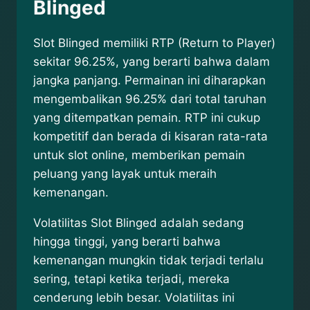
Blinged
Slot Blinged memiliki RTP (Return to Player)
sekitar 96.25%, yang berarti bahwa dalam
jangka panjang. Permainan ini diharapkan
mengembalikan 96.25% dari total taruhan
yang ditempatkan pemain. RTP ini cukup
kompetitif dan berada di kisaran rata-rata
untuk slot online, memberikan pemain
peluang yang layak untuk meraih
kemenangan.
Volatilitas Slot Blinged adalah sedang
hingga tinggi, yang berarti bahwa
kemenangan mungkin tidak terjadi terlalu
sering, tetapi ketika terjadi, mereka
cenderung lebih besar. Volatilitas ini