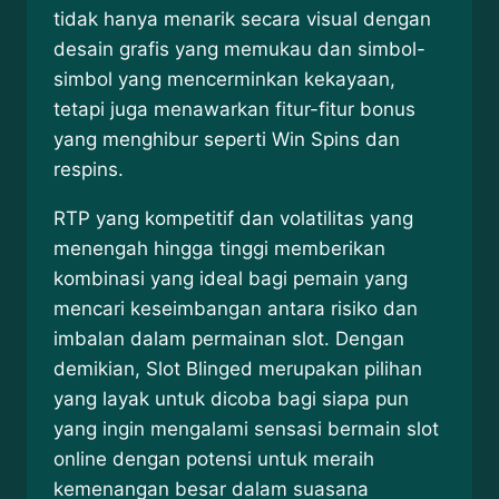
tidak hanya menarik secara visual dengan
desain grafis yang memukau dan simbol-
simbol yang mencerminkan kekayaan,
tetapi juga menawarkan fitur-fitur bonus
yang menghibur seperti Win Spins dan
respins.
RTP yang kompetitif dan volatilitas yang
menengah hingga tinggi memberikan
kombinasi yang ideal bagi pemain yang
mencari keseimbangan antara risiko dan
imbalan dalam permainan slot. Dengan
demikian, Slot Blinged merupakan pilihan
yang layak untuk dicoba bagi siapa pun
yang ingin mengalami sensasi bermain slot
online dengan potensi untuk meraih
kemenangan besar dalam suasana