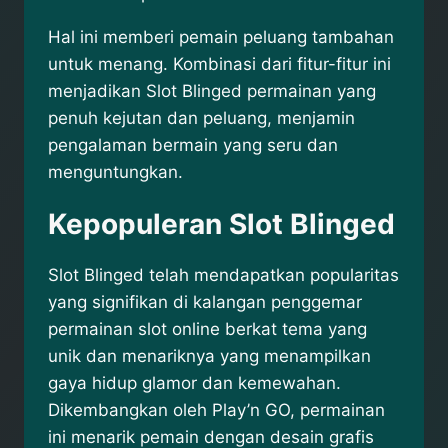
Hal ini memberi pemain peluang tambahan
untuk menang. Kombinasi dari fitur-fitur ini
menjadikan Slot Blinged permainan yang
penuh kejutan dan peluang, menjamin
pengalaman bermain yang seru dan
menguntungkan.
Kepopuleran Slot Blinged
Slot Blinged telah mendapatkan popularitas
yang signifikan di kalangan penggemar
permainan slot online berkat tema yang
unik dan menariknya yang menampilkan
gaya hidup glamor dan kemewahan.
Dikembangkan oleh Play’n GO, permainan
ini menarik pemain dengan desain grafis