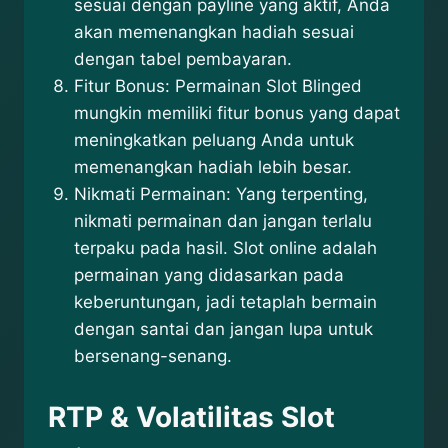
sesuai dengan payline yang aktif, Anda
akan memenangkan hadiah sesuai
dengan tabel pembayaran.
Fitur Bonus: Permainan Slot Blinged
mungkin memiliki fitur bonus yang dapat
meningkatkan peluang Anda untuk
memenangkan hadiah lebih besar.
Nikmati Permainan: Yang terpenting,
nikmati permainan dan jangan terlalu
terpaku pada hasil. Slot online adalah
permainan yang didasarkan pada
keberuntungan, jadi tetaplah bermain
dengan santai dan jangan lupa untuk
bersenang-senang.
RTP & Volatilitas Slot