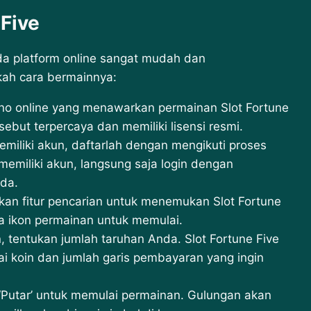
 Five
da platform online sangat mudah dan
kah cara bermainnya:
asino online yang menawarkan permainan Slot Fortune
sebut terpercaya dan memiliki lisensi resmi.
miliki akun, daftarlah dengan mengikuti proses
emiliki akun, langsung saja login dengan
da.
nakan fitur pencarian untuk menemukan Slot Fortune
da ikon permainan untuk memulai.
 tentukan jumlah taruhan Anda. Slot Fortune Five
ai koin dan jumlah garis pembayaran yang ingin
 ‘Putar’ untuk memulai permainan. Gulungan akan