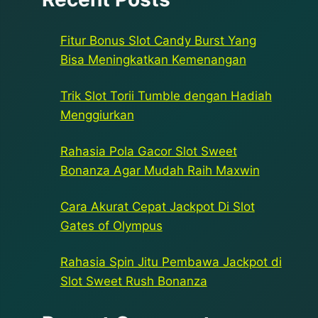
Fitur Bonus Slot Candy Burst Yang
Bisa Meningkatkan Kemenangan
Trik Slot Torii Tumble dengan Hadiah
Menggiurkan
Rahasia Pola Gacor Slot Sweet
Bonanza Agar Mudah Raih Maxwin
Cara Akurat Cepat Jackpot Di Slot
Gates of Olympus
Rahasia Spin Jitu Pembawa Jackpot di
Slot Sweet Rush Bonanza