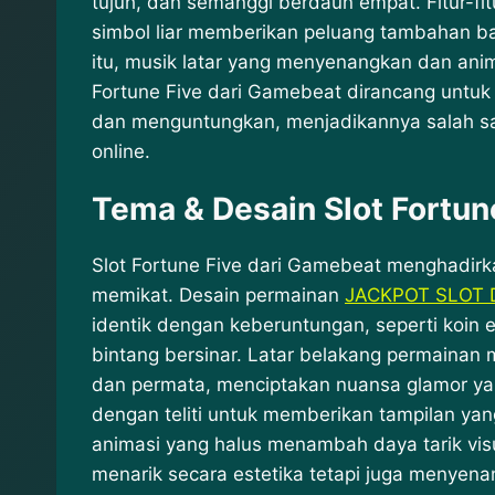
tujuh, dan semanggi berdaun empat. Fitur-fit
simbol liar memberikan peluang tambahan b
itu, musik latar yang menyenangkan dan an
Fortune Five dari Gamebeat dirancang unt
dan menguntungkan, menjadikannya salah sat
online.
Tema & Desain Slot Fortun
Slot Fortune Five dari Gamebeat menghadi
memikat. Desain permainan
JACKPOT SLOT
identik dengan keberuntungan, seperti koin
bintang bersinar. Latar belakang permaina
dan permata, menciptakan nuansa glamor yan
dengan teliti untuk memberikan tampilan y
animasi yang halus menambah daya tarik visu
menarik secara estetika tetapi juga menyen