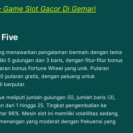
– Game Slot Gacor Di Gemari
 Five
e yang menawarkan pengalaman bermain dengan tema
ki 5 gulungan dan 3 baris, dengan fitur-fitur bonus
taran bonus Fortune Wheel yang unik. Putaran
 putaran gratis, dengan peluang untuk
i berputar.
ive meliputi jumlah gulungan (5), jumlah baris (3),
n dari 1 hingga 25. Tingkat pengembalian ke
ar 96%. Mesin slot ini memiliki volatilitas sedang,
emenangan yang moderat dengan frekuensi yang