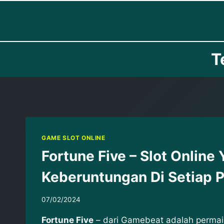
Skip
to
content
T
GAME SLOT ONLINE
Fortune Five – Slot Onli
Keberuntungan Di Setiap 
07/02/2024
Fortune Five
– dari Gamebeat adalah permai