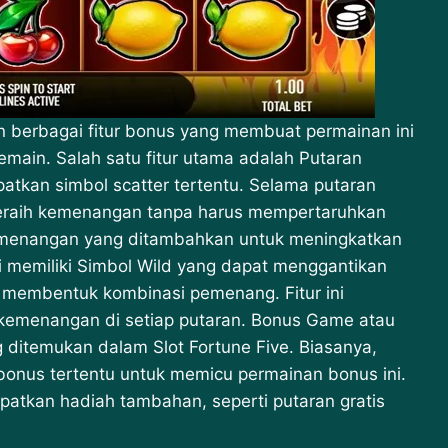
 berbagai fitur bonus yang membuat permainan ini
ain. Salah satu fitur utama adalah Putaran
atkan simbol scatter tertentu. Selama putaran
meraih kemenangan tanpa harus mempertaruhkan
 kemenangan yang ditambahkan untuk meningkatkan
ni memiliki Simbol Wild yang dapat menggantikan
u membentuk kombinasi pemenang. Fitur ini
kemenangan di setiap putaran. Bonus Game atau
g ditemukan dalam Slot Fortune Five. Biasanya,
onus tertentu untuk memicu permainan bonus ini.
atkan hadiah tambahan, seperti putaran gratis