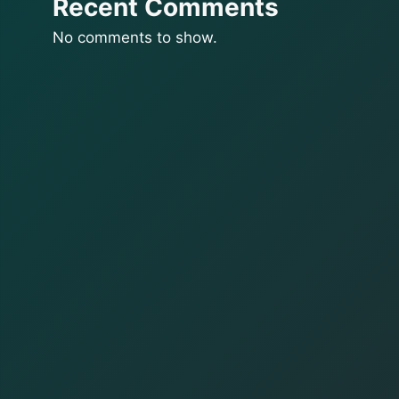
Recent Comments
No comments to show.