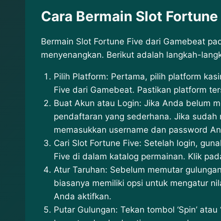
Cara Bermain Slot Fortune
Bermain Slot Fortune Five dari Gamebeat pa
menyenangkan. Berikut adalah langkah-lang
Pilih Platform: Pertama, pilih platform k
Five dari Gamebeat. Pastikan platform ter
Buat Akun atau Login: Jika Anda belum me
pendaftaran yang sederhana. Jika sudah m
memasukkan username dan password An
Cari Slot Fortune Five: Setelah login, gu
Five di dalam katalog permainan. Klik pa
Atur Taruhan: Sebelum memutar gulungan,
biasanya memiliki opsi untuk mengatur nil
Anda aktifkan.
Putar Gulungan: Tekan tombol ‘Spin’ atau