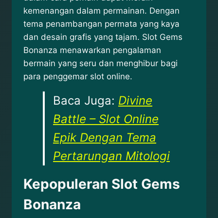
kemenangan dalam permainan. Dengan
tema penambangan permata yang kaya
dan desain grafis yang tajam. Slot Gems
Bonanza menawarkan pengalaman
bermain yang seru dan menghibur bagi
para penggemar slot online.
Baca Juga:
Divine
Battle – Slot Online
Epik Dengan Tema
Pertarungan Mitologi
Kepopuleran Slot Gems
Bonanza