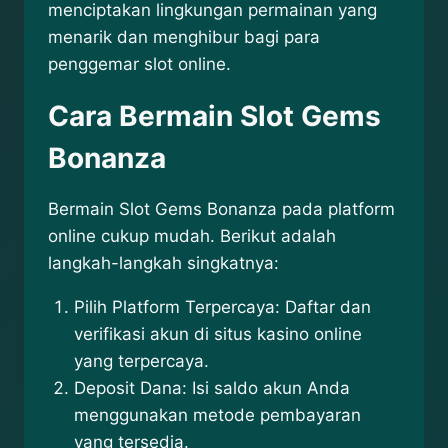
menciptakan lingkungan permainan yang
menarik dan menghibur bagi para
penggemar slot online.
Cara Bermain Slot Gems
Bonanza
Bermain Slot Gems Bonanza pada platform
online cukup mudah. Berikut adalah
langkah-langkah singkatnya:
Pilih Platform Terpercaya: Daftar dan
verifikasi akun di situs kasino online
yang terpercaya.
Deposit Dana: Isi saldo akun Anda
menggunakan metode pembayaran
yang tersedia.