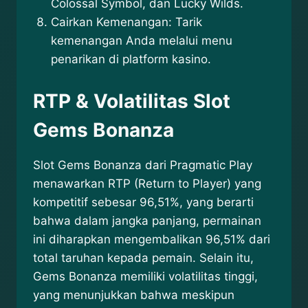
Colossal Symbol, dan Lucky Wilds.
Cairkan Kemenangan: Tarik
kemenangan Anda melalui menu
penarikan di platform kasino.
RTP & Volatilitas Slot
Gems Bonanza
Slot Gems Bonanza dari Pragmatic Play
menawarkan RTP (Return to Player) yang
kompetitif sebesar 96,51%, yang berarti
bahwa dalam jangka panjang, permainan
ini diharapkan mengembalikan 96,51% dari
total taruhan kepada pemain. Selain itu,
Gems Bonanza memiliki volatilitas tinggi,
yang menunjukkan bahwa meskipun