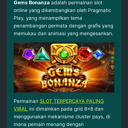
Gems Bonanza
adalah permainan slot
online yang dikembangkan oleh Pragmatic
Play, yang menampilkan tema
penambangan permata dengan grafis yang
memukau dan animasi yang mengesankan.
Permainan
SLOT TERPERCAYA PALING
VIRAL
ini dimainkan pada grid 8×8 dan
menggunakan mekanisme cluster pays, di
mana pemain menang dengan