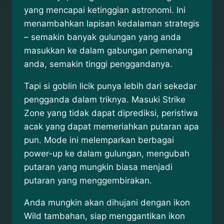
yang mencapai ketinggian astronomi. Ini
menambahkan lapisan kedalaman strategis
– semakin banyak gulungan yang anda
masukkan ke dalam gabungan pemenang
anda, semakin tinggi penggandanya.
Tapi si goblin licik punya lebih dari sekedar
pengganda dalam triknya. Masuki Strike
Zone yang tidak dapat diprediksi, peristiwa
acak yang dapat memeriahkan putaran apa
pun. Mode ini melemparkan berbagai
power-up ke dalam gulungan, mengubah
putaran yang mungkin biasa menjadi
putaran yang menggembirakan.
Anda mungkin akan dihujani dengan ikon
Wild tambahan, siap menggantikan ikon