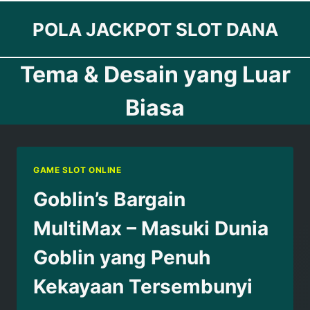
Skip
POLA JACKPOT SLOT DANA
to
content
Tema & Desain yang Luar
Biasa
GAME SLOT ONLINE
Goblin’s Bargain
MultiMax – Masuki Dunia
Goblin yang Penuh
Kekayaan Tersembunyi