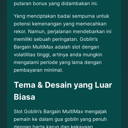
putaran bonus yang didambakan ini.
Yang menciptakan badai sempurna untuk
potensi kemenangan yang memecahkan
rekor. Namun, perjalanan mendebarkan ini
memiliki sebuah peringatan. Goblin’s
Bargain MultiMax adalah slot dengan
volatilitas tinggi, artinya anda mungkin
mengalami periode yang lama dengan
pembayaran minimal.
Tema & Desain yang Luar
Biasa
Slot Goblin’s Bargain MultiMax mengajak
pemain ke dalam gua goblin yang penuh
dengan harta karun dan kekayaan