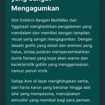
Mengagumkan
Slot Goblin’s Bargain MultiMax dari
Yggdrasil menghadirkan pengalaman yang
mendalam dan memikat dengan tampilan
visual yang sangat mengagumkan. Dengan
desain grafis yang detail dan animasi yang
halus, setiap putaran mempersembahkan
dunia fantasi yang kaya akan warna dan
karakteristik goblin yang menggemaskan
namun penuh intrik.
Setiap ikon di layar menghidupkan cerita,
dari harta karun yang bersinar hingga alat
sihir yang mempesona, menciptakan
atmosfer yang memikat bagi para pemain.