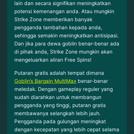
lain dan secara signifikan meningkatkan
potensi kemenangan anda. Atau mungkin
Strike Zone memberikan banyak
pengganda tambahan kepada anda,
sehingga semakin meningkatkan antisipasi.
Dan jika para dewa goblin benar-benar ada
di pihak anda, Strike Zone mungkin akan
mengeluarkan aliran Free Spins!
Putaran gratis adalah tempat dimana
Goblin’s Bargain MultiMax
benar-benar
meledak. Dengan gameplay reguler yang
sudah diarahkan untuk membangun
pengganda yang tinggi, putaran gratis
membawanya selangkah lebih jauh.
Pengganda pada gulungan meningkat
dengan kecepatan yang lebih cepat selama