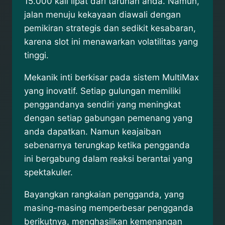
15.000 kali lipat dari taruhan anda. Namun,
jalan menuju kekayaan diawali dengan
pemikiran strategis dan sedikit kesabaran,
karena slot ini menawarkan volatilitas yang
tinggi.
Mekanik inti berkisar pada sistem MultiMax
yang inovatif. Setiap gulungan memiliki
penggandanya sendiri yang meningkat
dengan setiap gabungan pemenang yang
anda dapatkan. Namun keajaiban
sebenarnya terungkap ketika pengganda
ini bergabung dalam reaksi berantai yang
spektakuler.
Bayangkan rangkaian pengganda, yang
masing-masing memperbesar pengganda
berikutnya, menghasilkan kemenangan