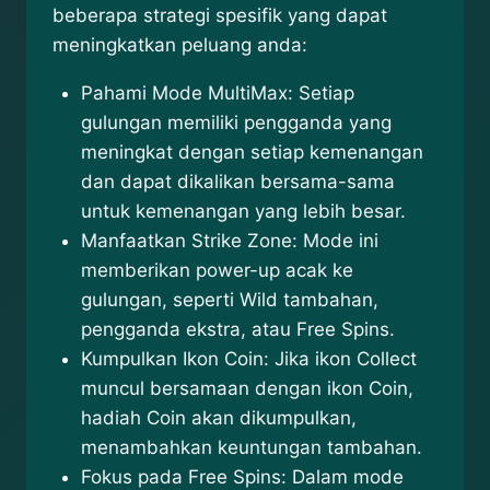
beberapa strategi spesifik yang dapat
meningkatkan peluang anda:
Pahami Mode MultiMax: Setiap
gulungan memiliki pengganda yang
meningkat dengan setiap kemenangan
dan dapat dikalikan bersama-sama
untuk kemenangan yang lebih besar.
Manfaatkan Strike Zone: Mode ini
memberikan power-up acak ke
gulungan, seperti Wild tambahan,
pengganda ekstra, atau Free Spins.
Kumpulkan Ikon Coin: Jika ikon Collect
muncul bersamaan dengan ikon Coin,
hadiah Coin akan dikumpulkan,
menambahkan keuntungan tambahan.
Fokus pada Free Spins: Dalam mode