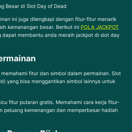
an ini juga dilengkapi dengan fitur-fitur menarik
ih kemenangan besar. Berikut ini
POLA JACKPOT
g dapat membantu anda meraih jackpot di slot day
Permainan
 memahami fitur dan simbol dalam permainan. Slot
ild) yang bisa menggantikan simbol lainnya untuk
icu fitur putaran gratis. Memahami cara kerja fitur-
an peluang kemenangan dan memperbesar hadiah