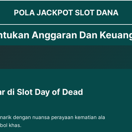
POLA JACKPOT SLOT DANA
ntukan Anggaran Dan Keuan
r di Slot Day of Dead
narik dengan nuansa perayaan kematian ala
bol khas.