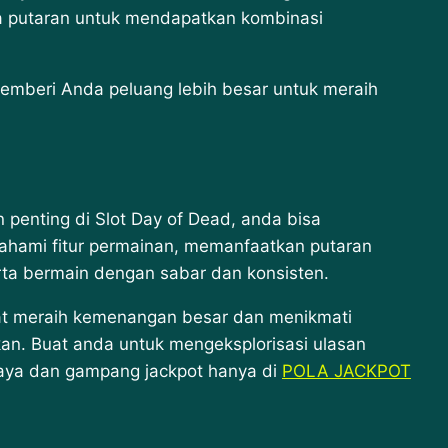
a putaran untuk mendapatkan kombinasi
emberi Anda peluang lebih besar untuk meraih
enting di Slot Day of Dead, anda bisa
ami fitur permainan, memanfaatkan putaran
rta bermain dengan sabar dan konsisten.
apat meraih kemenangan besar dan menikmati
n. Buat anda untuk mengeksplorisasi ulasan
rcaya dan gampang jackpot hanya di
POLA JACKPOT