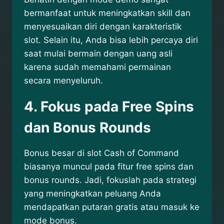
bermanfaat untuk meningkatkan skill dan
menyesuaikan diri dengan karakteristik
slot. Selain itu, Anda bisa lebih percaya diri
saat mulai bermain dengan uang asli
karena sudah memahami permainan
secara menyeluruh.
4. Fokus pada Free Spins
dan Bonus Rounds
Bonus besar di slot Cash of Command
biasanya muncul pada fitur free spins dan
bonus rounds. Jadi, fokuslah pada strategi
yang meningkatkan peluang Anda
mendapatkan putaran gratis atau masuk ke
mode bonus.