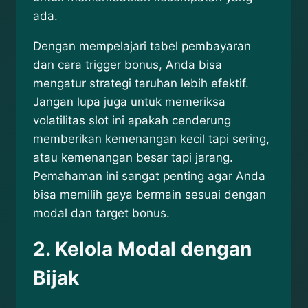
ada.
Dengan mempelajari tabel pembayaran
dan cara trigger bonus, Anda bisa
mengatur strategi taruhan lebih efektif.
Jangan lupa juga untuk memeriksa
volatilitas slot ini apakah cenderung
memberikan kemenangan kecil tapi sering,
atau kemenangan besar tapi jarang.
Pemahaman ini sangat penting agar Anda
bisa memilih gaya bermain sesuai dengan
modal dan target bonus.
2. Kelola Modal dengan
Bijak