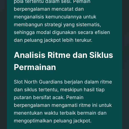
pola tertentu dalam sesi. Pemain
berpengalaman mencatat dan
menganalisis kemunculannya untuk
membangun strategi yang sistematis,
sehingga modal digunakan secara efisien
dan peluang jackpot lebih terukur.
Analisis Ritme dan Siklus
Permainan
Slot North Guardians berjalan dalam ritme
dan siklus tertentu, meskipun hasil tiap
putaran bersifat acak. Pemain
berpengalaman mengamati ritme ini untuk
menentukan waktu terbaik bermain dan
mengoptimalkan peluang jackpot.