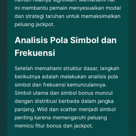
ini membantu pemain menyesuaikan modal
dan strategi taruhan untuk memaksimalkan
peluang jackpot.
Analisis Pola Simbol dan
Frekuensi
Setelah memahami struktur dasar, langkah
berikutnya adalah melakukan analisis pola
simbol dan frekuensi kemunculannya.
Simbol utama dan simbol bonus muncul
dengan distribusi berbeda dalam jangka
panjang. Wild dan scatter menjadi simbol
penting karena memengaruhi peluang
memicu fitur bonus dan jackpot.