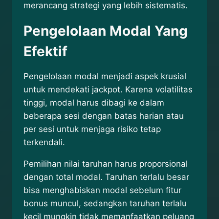
merancang strategi yang lebih sistematis.
Pengelolaan Modal Yang
Efektif
Pengelolaan modal menjadi aspek krusial
untuk mendekati jackpot. Karena volatilitas
tinggi, modal harus dibagi ke dalam
beberapa sesi dengan batas harian atau
per sesi untuk menjaga risiko tetap
terkendali.
Pemilihan nilai taruhan harus proporsional
dengan total modal. Taruhan terlalu besar
bisa menghabiskan modal sebelum fitur
bonus muncul, sedangkan taruhan terlalu
kecil mungkin tidak memanfaatkan peluang