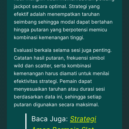
jackpot secara optimal. Strategi yang
efektif adalah menempatkan taruhan
seimbang sehingga modal dapat bertahan
hingga putaran yang berpotensi memicu
kombinasi kemenangan tinggi.
Evaluasi berkala selama sesi juga penting.
Catatan hasil putaran, frekuensi simbol
wild dan scatter, serta kombinasi
kemenangan harus diamati untuk menilai
efektivitas strategi. Pemain dapat
menyesuaikan taruhan atau durasi sesi
berdasarkan data ini, sehingga setiap
putaran digunakan secara maksimal.
Baca Juga:
Strategi