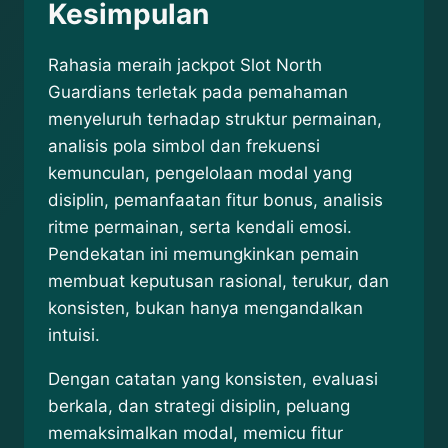
Kesimpulan
Rahasia meraih jackpot Slot North
Guardians terletak pada pemahaman
menyeluruh terhadap struktur permainan,
analisis pola simbol dan frekuensi
kemunculan, pengelolaan modal yang
disiplin, pemanfaatan fitur bonus, analisis
ritme permainan, serta kendali emosi.
Pendekatan ini memungkinkan pemain
membuat keputusan rasional, terukur, dan
konsisten, bukan hanya mengandalkan
intuisi.
Dengan catatan yang konsisten, evaluasi
berkala, dan strategi disiplin, peluang
memaksimalkan modal, memicu fitur