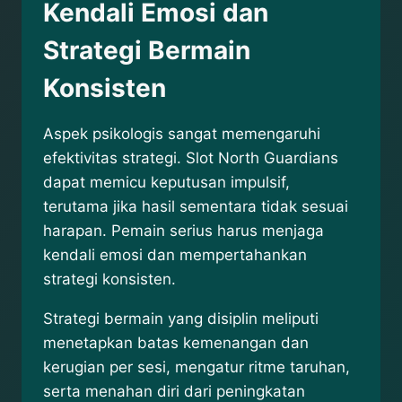
Kendali Emosi dan
Strategi Bermain
Konsisten
Aspek psikologis sangat memengaruhi
efektivitas strategi. Slot North Guardians
dapat memicu keputusan impulsif,
terutama jika hasil sementara tidak sesuai
harapan. Pemain serius harus menjaga
kendali emosi dan mempertahankan
strategi konsisten.
Strategi bermain yang disiplin meliputi
menetapkan batas kemenangan dan
kerugian per sesi, mengatur ritme taruhan,
serta menahan diri dari peningkatan