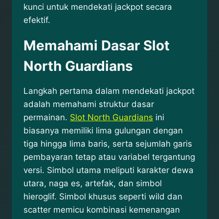
kunci untuk mendekati jackpot secara
efektif.
Memahami Dasar Slot
North Guardians
Langkah pertama dalam mendekati jackpot
adalah memahami struktur dasar
permainan.
Slot North Guardians
ini
biasanya memiliki lima gulungan dengan
tiga hingga lima baris, serta sejumlah garis
pembayaran tetap atau variabel tergantung
versi. Simbol utama meliputi karakter dewa
utara, naga es, artefak, dan simbol
hieroglif. Simbol khusus seperti wild dan
scatter memicu kombinasi kemenangan