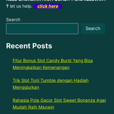
?
let us help.
click here
Search
Search
Recent Posts
Fitur Bonus Slot Candy Burst Yang Bisa
Meningkatkan Kemenangan
Trik Slot Torii Tumble dengan Hadiah
Menggiurkan
Rahasia Pola Gacor Slot Sweet Bonanza Agar
Mudah Raih Maxwin